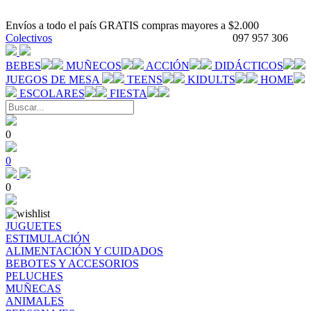
Envíos a todo el país GRATIS compras mayores a $2.000
Colectivos
097 957 306
BEBES
MUÑECOS
ACCIÓN
DIDÁCTICOS
JUEGOS DE MESA
TEENS
KIDULTS
HOME
ESCOLARES
FIESTA
0
0
0
JUGUETES
ESTIMULACIÓN
ALIMENTACIÓN Y CUIDADOS
BEBOTES Y ACCESORIOS
PELUCHES
MUÑECAS
ANIMALES