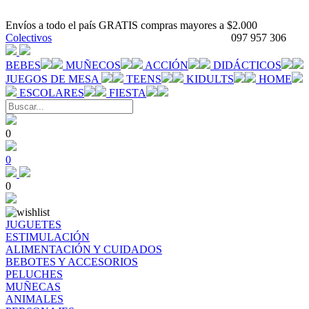
Envíos a todo el país GRATIS compras mayores a $2.000
Colectivos
097 957 306
BEBES
MUÑECOS
ACCIÓN
DIDÁCTICOS
JUEGOS DE MESA
TEENS
KIDULTS
HOME
ESCOLARES
FIESTA
0
0
0
JUGUETES
ESTIMULACIÓN
ALIMENTACIÓN Y CUIDADOS
BEBOTES Y ACCESORIOS
PELUCHES
MUÑECAS
ANIMALES