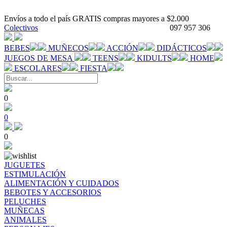
Envíos a todo el país GRATIS compras mayores a $2.000
Colectivos
097 957 306
BEBES
MUÑECOS
ACCIÓN
DIDÁCTICOS
JUEGOS DE MESA
TEENS
KIDULTS
HOME
ESCOLARES
FIESTA
0
0
0
JUGUETES
ESTIMULACIÓN
ALIMENTACIÓN Y CUIDADOS
BEBOTES Y ACCESORIOS
PELUCHES
MUÑECAS
ANIMALES