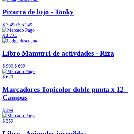
Pizarra de lujo - Tooky
$ 7.490
$ 5.249
$ 4.724
Libro Mamurri de activdades - Riza
$ 990
$ 699
$ 629
Marcadores Topicolor doble punta x 12 -
Campus
$ 399
$ 359
Libro - Animales increíbles