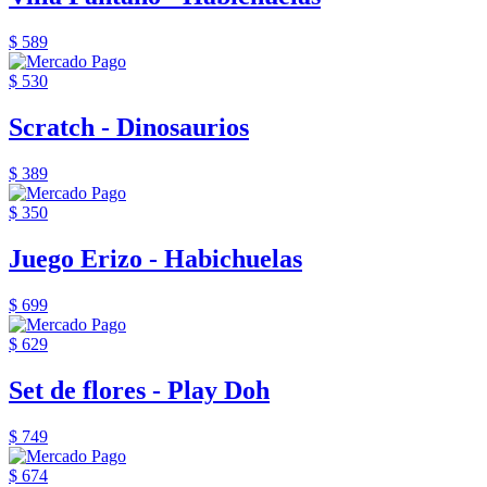
$ 589
$ 530
Scratch - Dinosaurios
$ 389
$ 350
Juego Erizo - Habichuelas
$ 699
$ 629
Set de flores - Play Doh
$ 749
$ 674