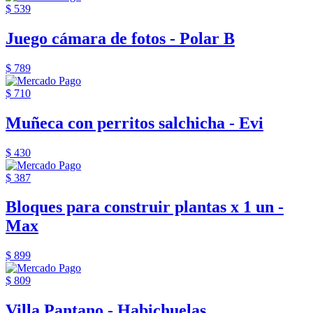
$ 539
Juego cámara de fotos - Polar B
$ 789
$ 710
Muñeca con perritos salchicha - Evi
$ 430
$ 387
Bloques para construir plantas x 1 un -
Max
$ 899
$ 809
Villa Pantano - Habichuelas