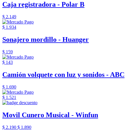
Caja registradora - Polar B
$ 2.149
$ 1.934
Sonajero mordillo - Huanger
$ 159
$ 143
Camión volquete con luz y sonidos - ABC
$ 1.690
$ 1.521
Movil Cunero Musical - Winfun
$ 2.190
$ 1.890