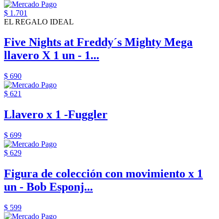
$ 1.701
EL REGALO IDEAL
Five Nights at Freddy´s Mighty Mega
llavero X 1 un - 1...
$ 690
$ 621
Llavero x 1 -Fuggler
$ 699
$ 629
Figura de colección con movimiento x 1
un - Bob Esponj...
$ 599