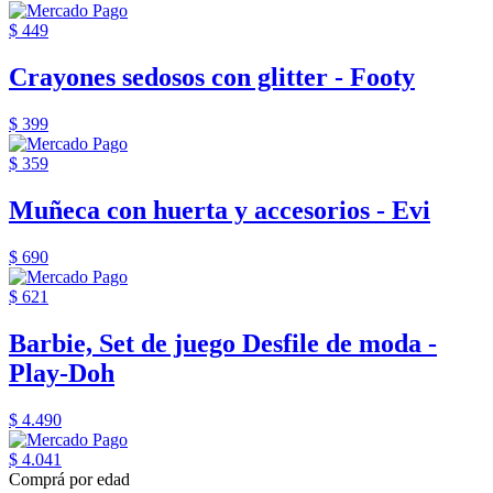
$ 449
Crayones sedosos con glitter - Footy
$ 399
$ 359
Muñeca con huerta y accesorios - Evi
$ 690
$ 621
Barbie, Set de juego Desfile de moda -
Play-Doh
$ 4.490
$ 4.041
Comprá por edad