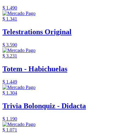
$ 1.490
$ 1.341
Telestrations Original
$ 3.590
$ 3.231
Totem - Habichuelas
$ 1.449
$ 1.304
Trivia Bolonquiz - Didacta
$ 1.190
$ 1.071