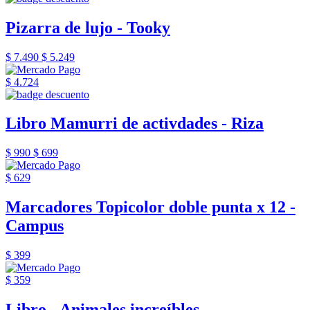
Pizarra de lujo - Tooky
$ 7.490
$ 5.249
$ 4.724
Libro Mamurri de activdades - Riza
$ 990
$ 699
$ 629
Marcadores Topicolor doble punta x 12 -
Campus
$ 399
$ 359
Libro - Animales increíbles