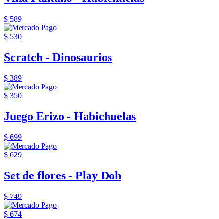
$ 589
$ 530
Scratch - Dinosaurios
$ 389
$ 350
Juego Erizo - Habichuelas
$ 699
$ 629
Set de flores - Play Doh
$ 749
$ 674