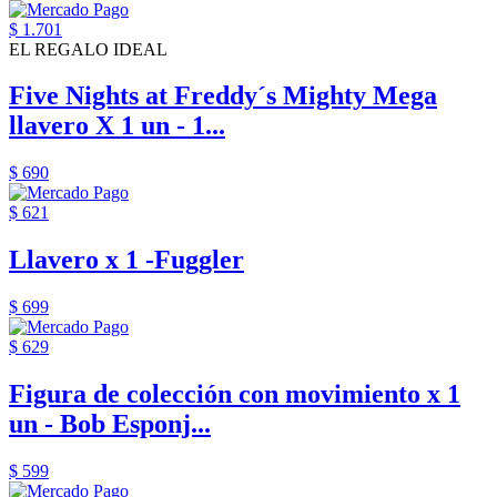
$ 1.701
EL REGALO IDEAL
Five Nights at Freddy´s Mighty Mega
llavero X 1 un - 1...
$ 690
$ 621
Llavero x 1 -Fuggler
$ 699
$ 629
Figura de colección con movimiento x 1
un - Bob Esponj...
$ 599