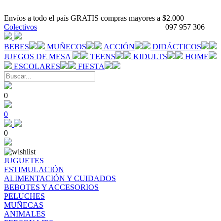
Envíos a todo el país GRATIS compras mayores a $2.000
Colectivos
097 957 306
BEBES
MUÑECOS
ACCIÓN
DIDÁCTICOS
JUEGOS DE MESA
TEENS
KIDULTS
HOME
ESCOLARES
FIESTA
0
0
0
JUGUETES
ESTIMULACIÓN
ALIMENTACIÓN Y CUIDADOS
BEBOTES Y ACCESORIOS
PELUCHES
MUÑECAS
ANIMALES