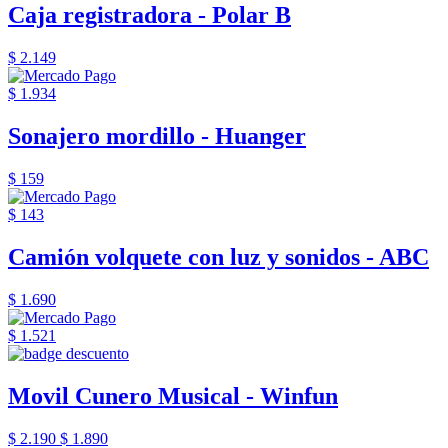
Caja registradora - Polar B
$ 2.149
$ 1.934
Sonajero mordillo - Huanger
$ 159
$ 143
Camión volquete con luz y sonidos - ABC
$ 1.690
$ 1.521
Movil Cunero Musical - Winfun
$ 2.190
$ 1.890