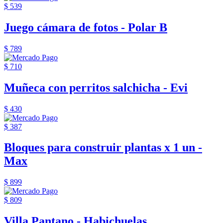
$ 539
Juego cámara de fotos - Polar B
$ 789
$ 710
Muñeca con perritos salchicha - Evi
$ 430
$ 387
Bloques para construir plantas x 1 un -
Max
$ 899
$ 809
Villa Pantano - Habichuelas