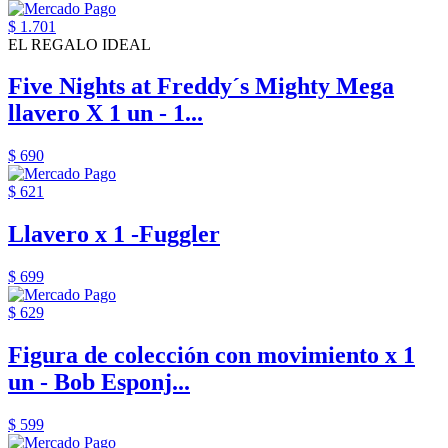
$ 1.701
EL REGALO IDEAL
Five Nights at Freddy´s Mighty Mega
llavero X 1 un - 1...
$ 690
$ 621
Llavero x 1 -Fuggler
$ 699
$ 629
Figura de colección con movimiento x 1
un - Bob Esponj...
$ 599