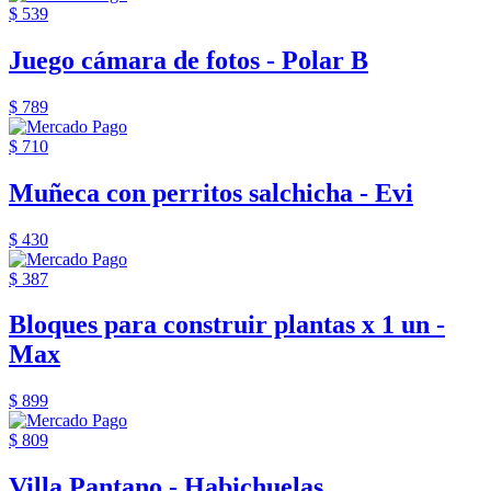
$ 539
Juego cámara de fotos - Polar B
$ 789
$ 710
Muñeca con perritos salchicha - Evi
$ 430
$ 387
Bloques para construir plantas x 1 un -
Max
$ 899
$ 809
Villa Pantano - Habichuelas