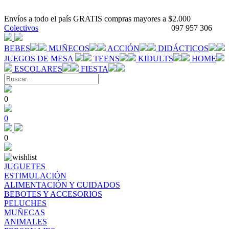
Envíos a todo el país GRATIS compras mayores a $2.000
Colectivos
097 957 306
BEBES
MUÑECOS
ACCIÓN
DIDÁCTICOS
JUEGOS DE MESA
TEENS
KIDULTS
HOME
ESCOLARES
FIESTA
0
0
0
JUGUETES
ESTIMULACIÓN
ALIMENTACIÓN Y CUIDADOS
BEBOTES Y ACCESORIOS
PELUCHES
MUÑECAS
ANIMALES