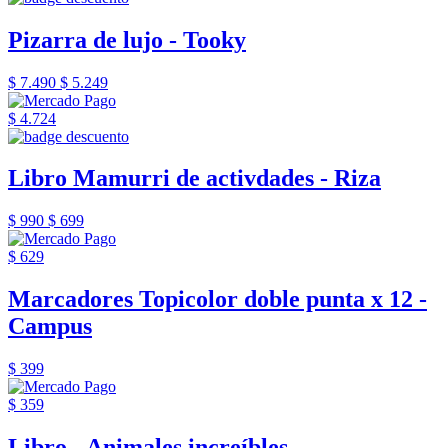
Pizarra de lujo - Tooky
$ 7.490
$ 5.249
$ 4.724
Libro Mamurri de activdades - Riza
$ 990
$ 699
$ 629
Marcadores Topicolor doble punta x 12 -
Campus
$ 399
$ 359
Libro - Animales increíbles