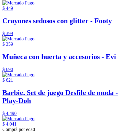
$ 449
Crayones sedosos con glitter - Footy
$ 399
$ 359
Muñeca con huerta y accesorios - Evi
$ 690
$ 621
Barbie, Set de juego Desfile de moda -
Play-Doh
$ 4.490
$ 4.041
Comprá por edad