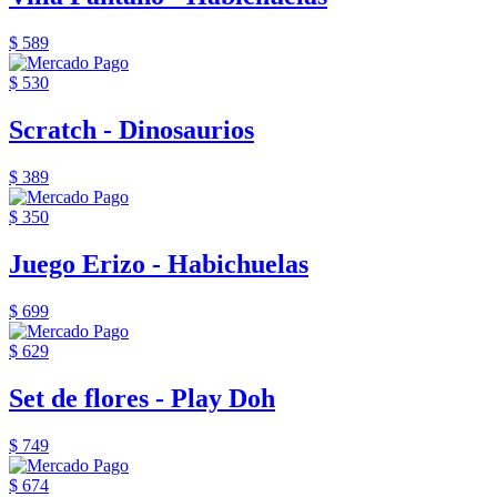
$ 589
$ 530
Scratch - Dinosaurios
$ 389
$ 350
Juego Erizo - Habichuelas
$ 699
$ 629
Set de flores - Play Doh
$ 749
$ 674