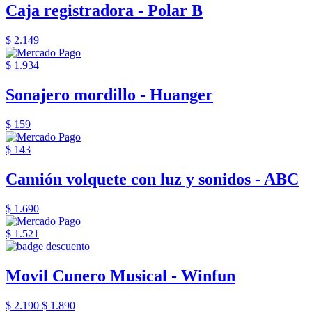
Caja registradora - Polar B
$ 2.149
$ 1.934
Sonajero mordillo - Huanger
$ 159
$ 143
Camión volquete con luz y sonidos - ABC
$ 1.690
$ 1.521
Movil Cunero Musical - Winfun
$ 2.190
$ 1.890