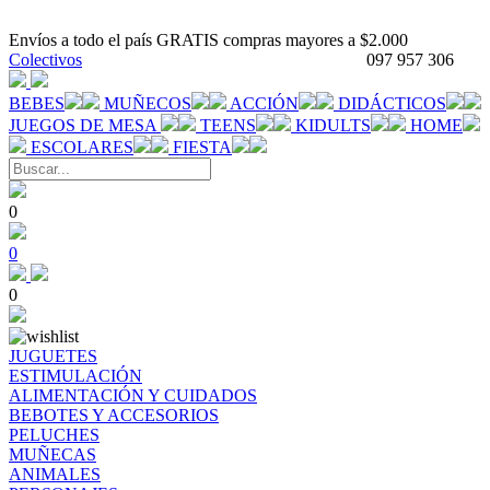
Envíos a todo el país GRATIS compras mayores a $2.000
Colectivos
097 957 306
BEBES
MUÑECOS
ACCIÓN
DIDÁCTICOS
JUEGOS DE MESA
TEENS
KIDULTS
HOME
ESCOLARES
FIESTA
0
0
0
JUGUETES
ESTIMULACIÓN
ALIMENTACIÓN Y CUIDADOS
BEBOTES Y ACCESORIOS
PELUCHES
MUÑECAS
ANIMALES