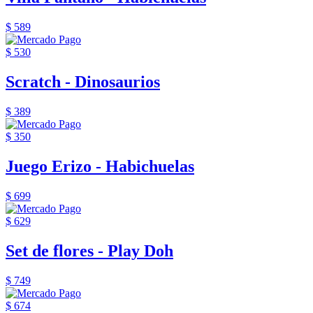
$ 589
$ 530
Scratch - Dinosaurios
$ 389
$ 350
Juego Erizo - Habichuelas
$ 699
$ 629
Set de flores - Play Doh
$ 749
$ 674