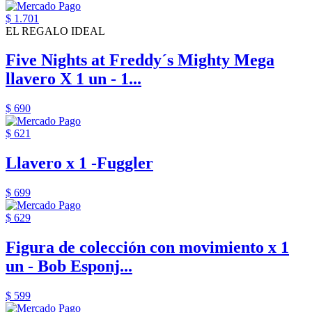
$ 1.701
EL REGALO IDEAL
Five Nights at Freddy´s Mighty Mega
llavero X 1 un - 1...
$ 690
$ 621
Llavero x 1 -Fuggler
$ 699
$ 629
Figura de colección con movimiento x 1
un - Bob Esponj...
$ 599