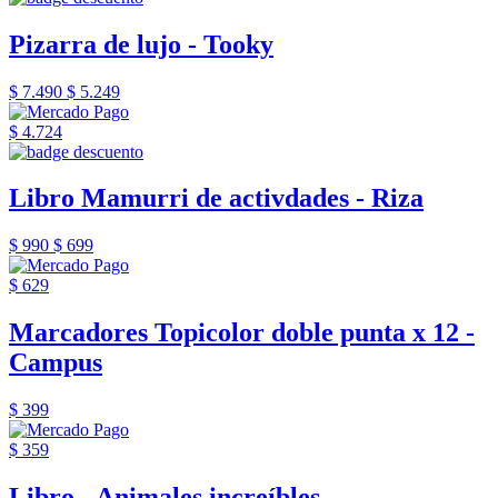
Pizarra de lujo - Tooky
$ 7.490
$ 5.249
$ 4.724
Libro Mamurri de activdades - Riza
$ 990
$ 699
$ 629
Marcadores Topicolor doble punta x 12 -
Campus
$ 399
$ 359
Libro - Animales increíbles