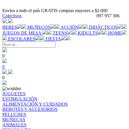
Envíos a todo el país GRATIS compras mayores a $2.000
Colectivos
097 957 306
BEBES
MUÑECOS
ACCIÓN
DIDÁCTICOS
JUEGOS DE MESA
TEENS
KIDULTS
HOME
ESCOLARES
FIESTA
0
0
0
JUGUETES
ESTIMULACIÓN
ALIMENTACIÓN Y CUIDADOS
BEBOTES Y ACCESORIOS
PELUCHES
MUÑECAS
ANIMALES