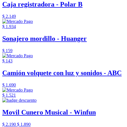
Caja registradora - Polar B
$ 2.149
$ 1.934
Sonajero mordillo - Huanger
$ 159
$ 143
Camión volquete con luz y sonidos - ABC
$ 1.690
$ 1.521
Movil Cunero Musical - Winfun
$ 2.190
$ 1.890