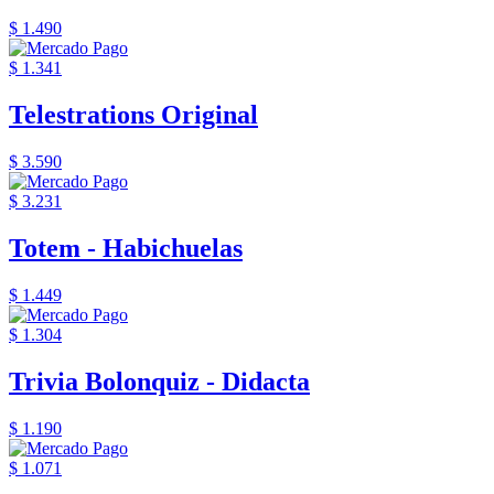
$ 1.490
$ 1.341
Telestrations Original
$ 3.590
$ 3.231
Totem - Habichuelas
$ 1.449
$ 1.304
Trivia Bolonquiz - Didacta
$ 1.190
$ 1.071