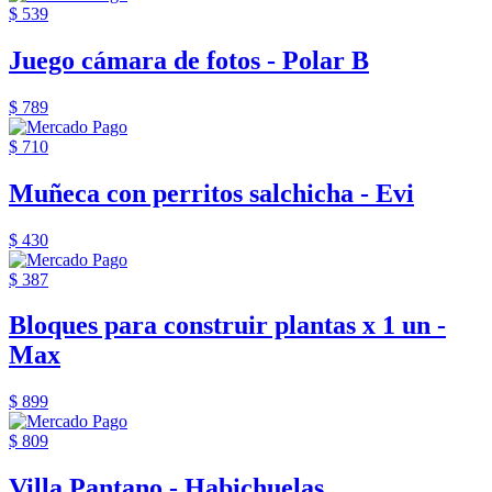
$ 539
Juego cámara de fotos - Polar B
$ 789
$ 710
Muñeca con perritos salchicha - Evi
$ 430
$ 387
Bloques para construir plantas x 1 un -
Max
$ 899
$ 809
Villa Pantano - Habichuelas