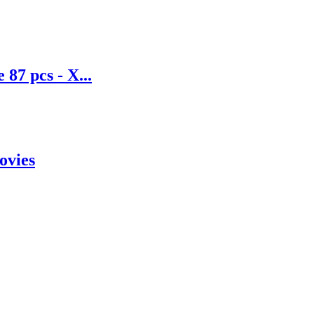
 87 pcs - X...
ovies