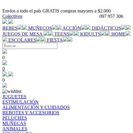
Envíos a todo el país GRATIS compras mayores a $2.000
Colectivos
097 957 306
BEBES
MUÑECOS
ACCIÓN
DIDÁCTICOS
JUEGOS DE MESA
TEENS
KIDULTS
HOME
ESCOLARES
FIESTA
0
0
0
JUGUETES
ESTIMULACIÓN
ALIMENTACIÓN Y CUIDADOS
BEBOTES Y ACCESORIOS
PELUCHES
MUÑECAS
ANIMALES