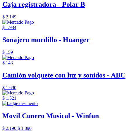
Caja registradora - Polar B
$ 2.149
$ 1.934
Sonajero mordillo - Huanger
$ 159
$ 143
Camión volquete con luz y sonidos - ABC
$ 1.690
$ 1.521
Movil Cunero Musical - Winfun
$ 2.190
$ 1.890