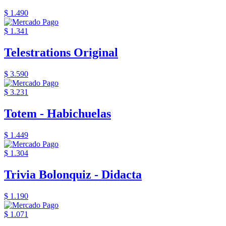
$ 1.490
$ 1.341
Telestrations Original
$ 3.590
$ 3.231
Totem - Habichuelas
$ 1.449
$ 1.304
Trivia Bolonquiz - Didacta
$ 1.190
$ 1.071