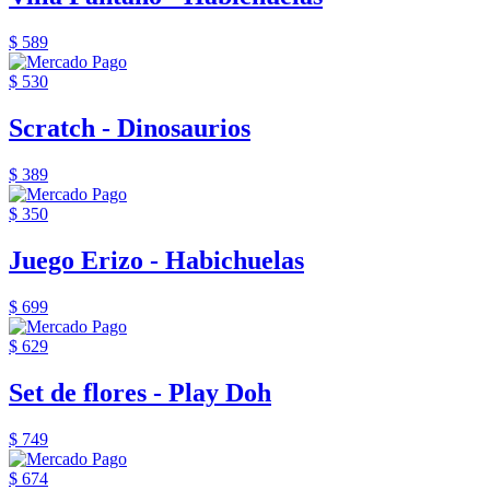
$ 589
$ 530
Scratch - Dinosaurios
$ 389
$ 350
Juego Erizo - Habichuelas
$ 699
$ 629
Set de flores - Play Doh
$ 749
$ 674