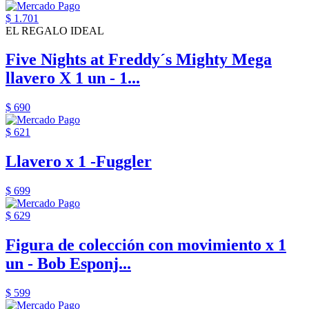
$ 1.701
EL REGALO IDEAL
Five Nights at Freddy´s Mighty Mega
llavero X 1 un - 1...
$ 690
$ 621
Llavero x 1 -Fuggler
$ 699
$ 629
Figura de colección con movimiento x 1
un - Bob Esponj...
$ 599