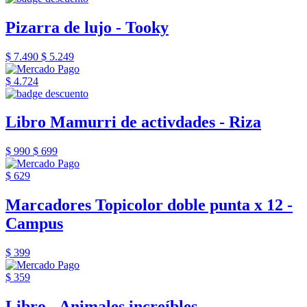
Pizarra de lujo - Tooky
$ 7.490
$ 5.249
$ 4.724
Libro Mamurri de activdades - Riza
$ 990
$ 699
$ 629
Marcadores Topicolor doble punta x 12 -
Campus
$ 399
$ 359
Libro - Animales increíbles