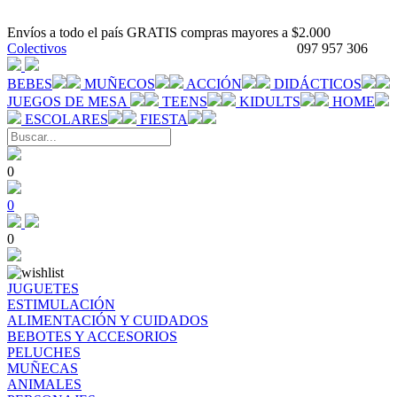
Envíos a todo el país GRATIS compras mayores a $2.000
Colectivos
097 957 306
BEBES
MUÑECOS
ACCIÓN
DIDÁCTICOS
JUEGOS DE MESA
TEENS
KIDULTS
HOME
ESCOLARES
FIESTA
0
0
0
JUGUETES
ESTIMULACIÓN
ALIMENTACIÓN Y CUIDADOS
BEBOTES Y ACCESORIOS
PELUCHES
MUÑECAS
ANIMALES