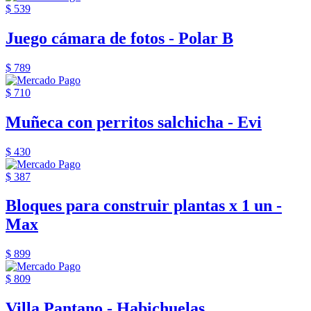
$ 539
Juego cámara de fotos - Polar B
$ 789
$ 710
Muñeca con perritos salchicha - Evi
$ 430
$ 387
Bloques para construir plantas x 1 un -
Max
$ 899
$ 809
Villa Pantano - Habichuelas