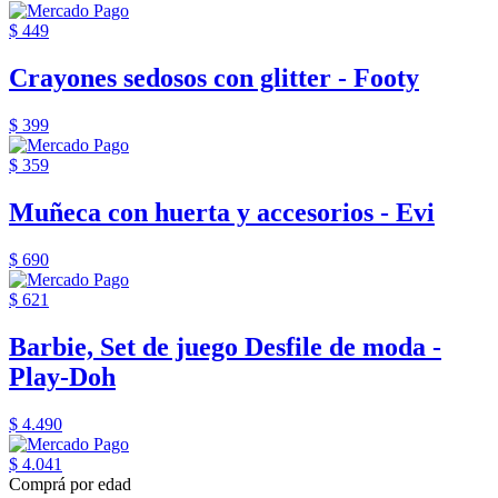
$ 449
Crayones sedosos con glitter - Footy
$ 399
$ 359
Muñeca con huerta y accesorios - Evi
$ 690
$ 621
Barbie, Set de juego Desfile de moda -
Play-Doh
$ 4.490
$ 4.041
Comprá por edad