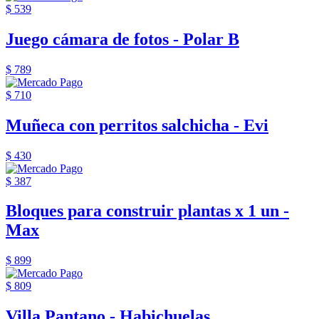
$ 539
Juego cámara de fotos - Polar B
$ 789
$ 710
Muñeca con perritos salchicha - Evi
$ 430
$ 387
Bloques para construir plantas x 1 un -
Max
$ 899
$ 809
Villa Pantano - Habichuelas