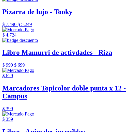
Pizarra de lujo - Tooky
$ 7.490
$ 5.249
$ 4.724
Libro Mamurri de activdades - Riza
$ 990
$ 699
$ 629
Marcadores Topicolor doble punta x 12 -
Campus
$ 399
$ 359
Libro - Animales increíbles