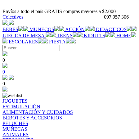
Envíos a todo el país GRATIS compras mayores a $2.000
Colectivos
097 957 306
BEBES
MUÑECOS
ACCIÓN
DIDÁCTICOS
JUEGOS DE MESA
TEENS
KIDULTS
HOME
ESCOLARES
FIESTA
0
0
0
JUGUETES
ESTIMULACIÓN
ALIMENTACIÓN Y CUIDADOS
BEBOTES Y ACCESORIOS
PELUCHES
MUÑECAS
ANIMALES