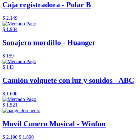
Caja registradora - Polar B
$ 2.149
$ 1.934
Sonajero mordillo - Huanger
$ 159
$ 143
Camión volquete con luz y sonidos - ABC
$ 1.690
$ 1.521
Movil Cunero Musical - Winfun
$ 2.190
$ 1.890