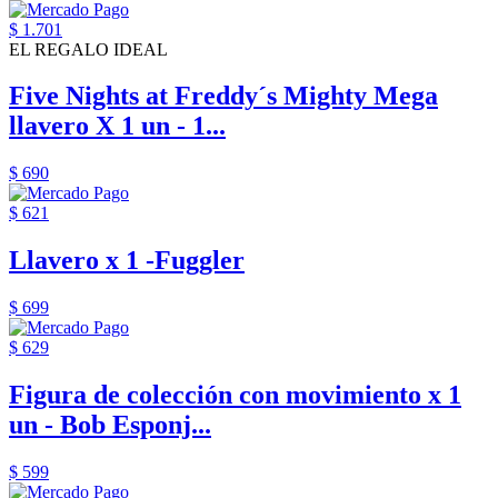
$ 1.701
EL REGALO IDEAL
Five Nights at Freddy´s Mighty Mega
llavero X 1 un - 1...
$ 690
$ 621
Llavero x 1 -Fuggler
$ 699
$ 629
Figura de colección con movimiento x 1
un - Bob Esponj...
$ 599