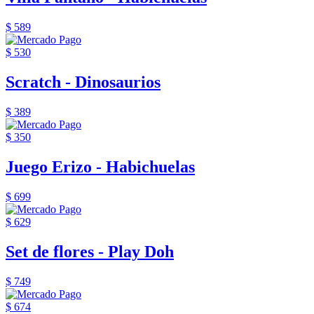
$ 589
$ 530
Scratch - Dinosaurios
$ 389
$ 350
Juego Erizo - Habichuelas
$ 699
$ 629
Set de flores - Play Doh
$ 749
$ 674