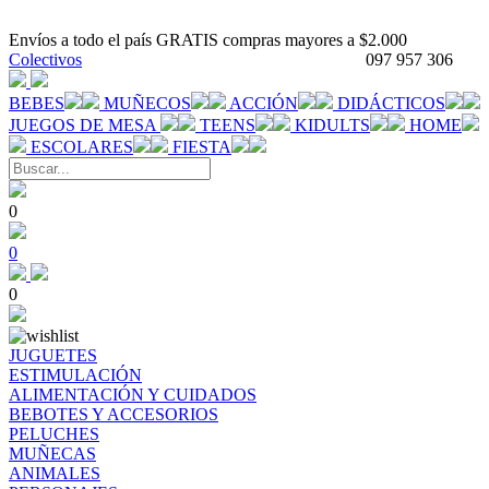
Envíos a todo el país GRATIS compras mayores a $2.000
Colectivos
097 957 306
BEBES
MUÑECOS
ACCIÓN
DIDÁCTICOS
JUEGOS DE MESA
TEENS
KIDULTS
HOME
ESCOLARES
FIESTA
0
0
0
JUGUETES
ESTIMULACIÓN
ALIMENTACIÓN Y CUIDADOS
BEBOTES Y ACCESORIOS
PELUCHES
MUÑECAS
ANIMALES