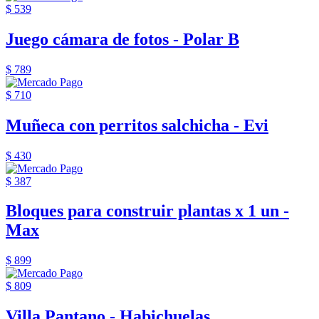
$ 539
Juego cámara de fotos - Polar B
$ 789
$ 710
Muñeca con perritos salchicha - Evi
$ 430
$ 387
Bloques para construir plantas x 1 un -
Max
$ 899
$ 809
Villa Pantano - Habichuelas