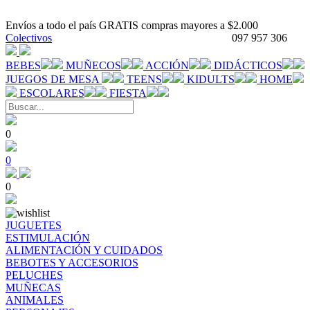
Envíos a todo el país GRATIS compras mayores a $2.000
Colectivos
097 957 306
BEBES
MUÑECOS
ACCIÓN
DIDÁCTICOS
JUEGOS DE MESA
TEENS
KIDULTS
HOME
ESCOLARES
FIESTA
0
0
0
JUGUETES
ESTIMULACIÓN
ALIMENTACIÓN Y CUIDADOS
BEBOTES Y ACCESORIOS
PELUCHES
MUÑECAS
ANIMALES