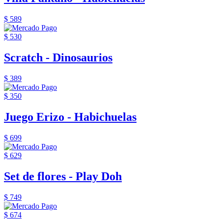
$ 589
$ 530
Scratch - Dinosaurios
$ 389
$ 350
Juego Erizo - Habichuelas
$ 699
$ 629
Set de flores - Play Doh
$ 749
$ 674