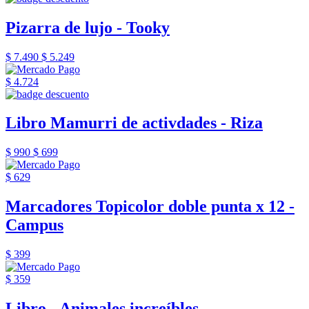
Pizarra de lujo - Tooky
$ 7.490
$ 5.249
$ 4.724
Libro Mamurri de activdades - Riza
$ 990
$ 699
$ 629
Marcadores Topicolor doble punta x 12 -
Campus
$ 399
$ 359
Libro - Animales increíbles