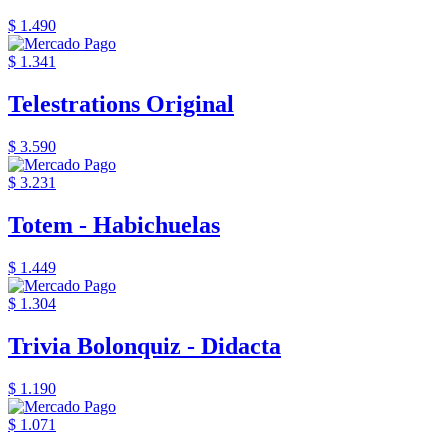
$ 1.490
$ 1.341
Telestrations Original
$ 3.590
$ 3.231
Totem - Habichuelas
$ 1.449
$ 1.304
Trivia Bolonquiz - Didacta
$ 1.190
$ 1.071