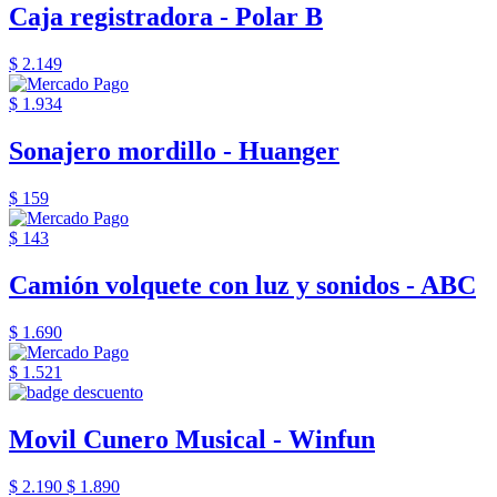
Caja registradora - Polar B
$ 2.149
$ 1.934
Sonajero mordillo - Huanger
$ 159
$ 143
Camión volquete con luz y sonidos - ABC
$ 1.690
$ 1.521
Movil Cunero Musical - Winfun
$ 2.190
$ 1.890