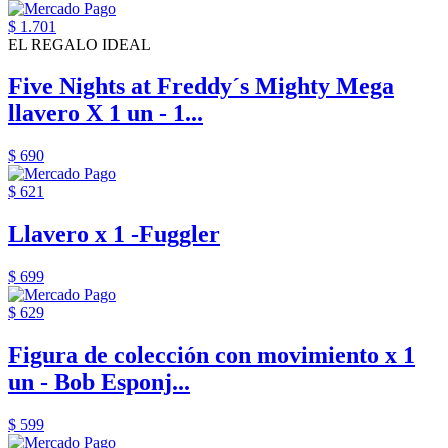
$ 1.701
EL REGALO IDEAL
Five Nights at Freddy´s Mighty Mega
llavero X 1 un - 1...
$ 690
$ 621
Llavero x 1 -Fuggler
$ 699
$ 629
Figura de colección con movimiento x 1
un - Bob Esponj...
$ 599