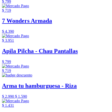
$ 799
$ 719
7 Wonders Armada
$ 4.390
$ 3.951
Apila Pilcha - Chau Pantallas
$ 799
$ 719
Arma tu hamburguesa - Riza
$ 2.990
$ 1.590
$ 1.431