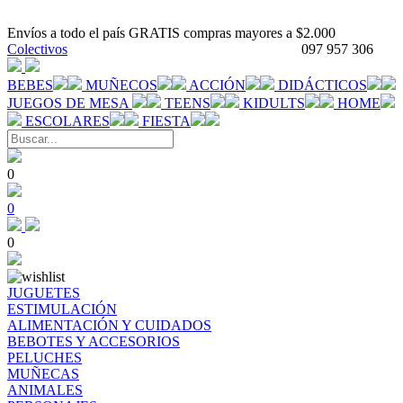
Envíos a todo el país GRATIS compras mayores a $2.000
Colectivos
097 957 306
BEBES
MUÑECOS
ACCIÓN
DIDÁCTICOS
JUEGOS DE MESA
TEENS
KIDULTS
HOME
ESCOLARES
FIESTA
0
0
0
JUGUETES
ESTIMULACIÓN
ALIMENTACIÓN Y CUIDADOS
BEBOTES Y ACCESORIOS
PELUCHES
MUÑECAS
ANIMALES