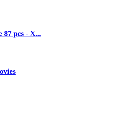
 87 pcs - X...
ovies