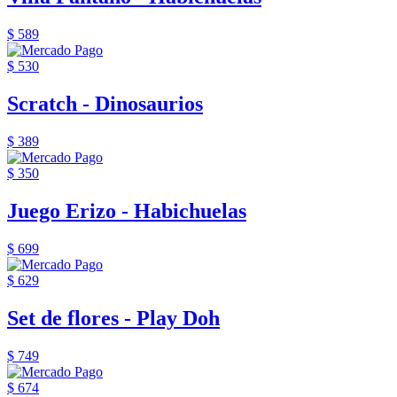
$ 589
$ 530
Scratch - Dinosaurios
$ 389
$ 350
Juego Erizo - Habichuelas
$ 699
$ 629
Set de flores - Play Doh
$ 749
$ 674