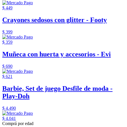
$ 449
Crayones sedosos con glitter - Footy
$ 399
$ 359
Muñeca con huerta y accesorios - Evi
$ 690
$ 621
Barbie, Set de juego Desfile de moda -
Play-Doh
$ 4.490
$ 4.041
Comprá por edad