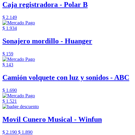
Caja registradora - Polar B
$ 2.149
$ 1.934
Sonajero mordillo - Huanger
$ 159
$ 143
Camión volquete con luz y sonidos - ABC
$ 1.690
$ 1.521
Movil Cunero Musical - Winfun
$ 2.190
$ 1.890