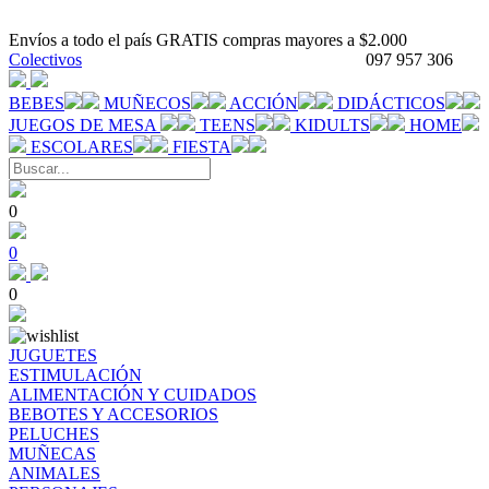
Envíos a todo el país GRATIS compras mayores a $2.000
Colectivos
097 957 306
BEBES
MUÑECOS
ACCIÓN
DIDÁCTICOS
JUEGOS DE MESA
TEENS
KIDULTS
HOME
ESCOLARES
FIESTA
0
0
0
JUGUETES
ESTIMULACIÓN
ALIMENTACIÓN Y CUIDADOS
BEBOTES Y ACCESORIOS
PELUCHES
MUÑECAS
ANIMALES