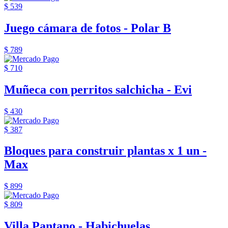
$ 539
Juego cámara de fotos - Polar B
$ 789
$ 710
Muñeca con perritos salchicha - Evi
$ 430
$ 387
Bloques para construir plantas x 1 un -
Max
$ 899
$ 809
Villa Pantano - Habichuelas