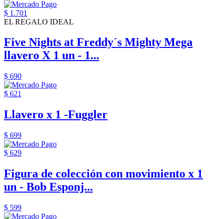
$ 1.701
EL REGALO IDEAL
Five Nights at Freddy´s Mighty Mega
llavero X 1 un - 1...
$ 690
$ 621
Llavero x 1 -Fuggler
$ 699
$ 629
Figura de colección con movimiento x 1
un - Bob Esponj...
$ 599