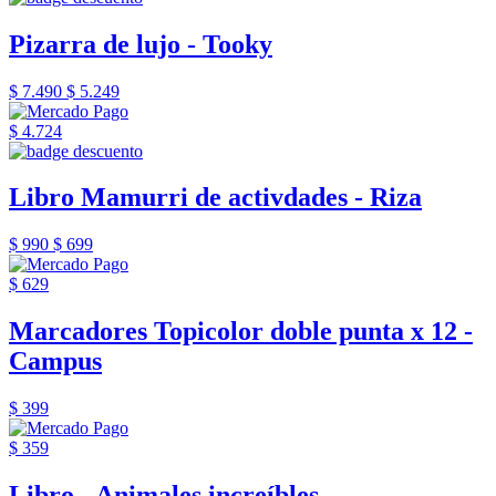
Pizarra de lujo - Tooky
$ 7.490
$ 5.249
$ 4.724
Libro Mamurri de activdades - Riza
$ 990
$ 699
$ 629
Marcadores Topicolor doble punta x 12 -
Campus
$ 399
$ 359
Libro - Animales increíbles