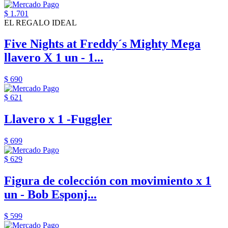
$ 1.701
EL REGALO IDEAL
Five Nights at Freddy´s Mighty Mega
llavero X 1 un - 1...
$ 690
$ 621
Llavero x 1 -Fuggler
$ 699
$ 629
Figura de colección con movimiento x 1
un - Bob Esponj...
$ 599