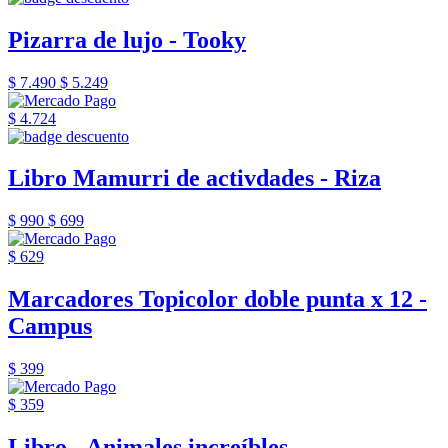
Pizarra de lujo - Tooky
$ 7.490
$ 5.249
$ 4.724
Libro Mamurri de activdades - Riza
$ 990
$ 699
$ 629
Marcadores Topicolor doble punta x 12 -
Campus
$ 399
$ 359
Libro - Animales increíbles