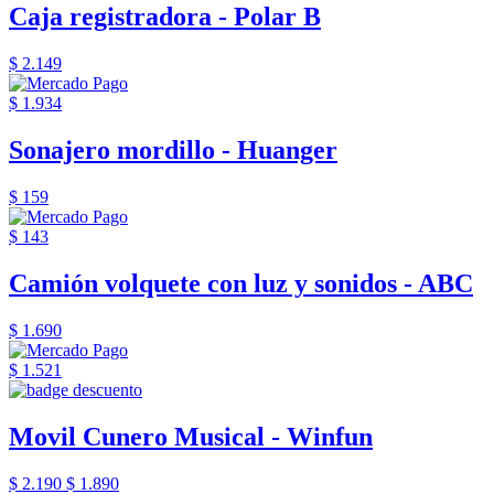
Caja registradora - Polar B
$ 2.149
$ 1.934
Sonajero mordillo - Huanger
$ 159
$ 143
Camión volquete con luz y sonidos - ABC
$ 1.690
$ 1.521
Movil Cunero Musical - Winfun
$ 2.190
$ 1.890