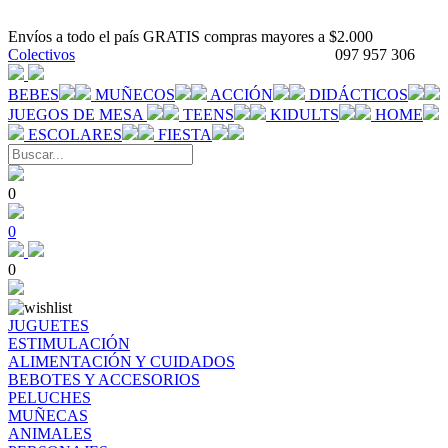
Envíos a todo el país GRATIS compras mayores a $2.000
Colectivos
097 957 306
BEBES
MUÑECOS
ACCIÓN
DIDÁCTICOS
JUEGOS DE MESA
TEENS
KIDULTS
HOME
ESCOLARES
FIESTA
0
0
0
JUGUETES
ESTIMULACIÓN
ALIMENTACIÓN Y CUIDADOS
BEBOTES Y ACCESORIOS
PELUCHES
MUÑECAS
ANIMALES