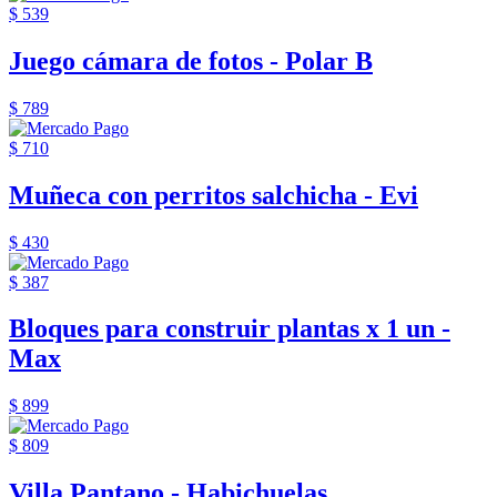
$ 539
Juego cámara de fotos - Polar B
$ 789
$ 710
Muñeca con perritos salchicha - Evi
$ 430
$ 387
Bloques para construir plantas x 1 un -
Max
$ 899
$ 809
Villa Pantano - Habichuelas