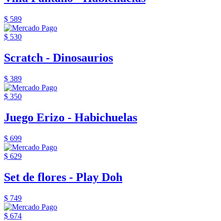
$ 589
$ 530
Scratch - Dinosaurios
$ 389
$ 350
Juego Erizo - Habichuelas
$ 699
$ 629
Set de flores - Play Doh
$ 749
$ 674