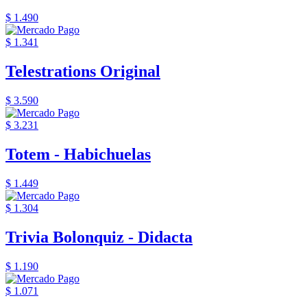
$ 1.490
$ 1.341
Telestrations Original
$ 3.590
$ 3.231
Totem - Habichuelas
$ 1.449
$ 1.304
Trivia Bolonquiz - Didacta
$ 1.190
$ 1.071