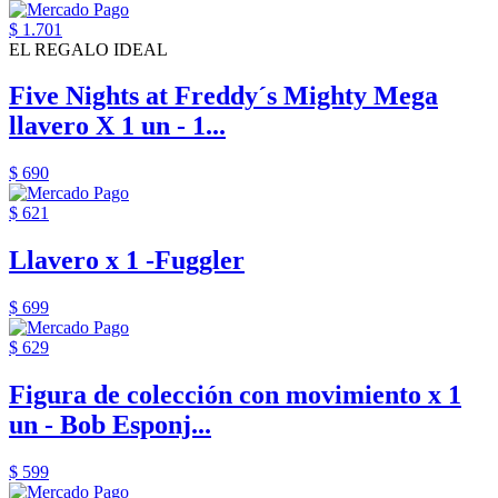
$ 1.701
EL REGALO IDEAL
Five Nights at Freddy´s Mighty Mega
llavero X 1 un - 1...
$ 690
$ 621
Llavero x 1 -Fuggler
$ 699
$ 629
Figura de colección con movimiento x 1
un - Bob Esponj...
$ 599