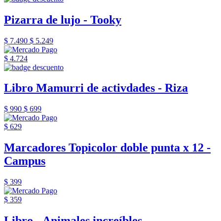
Pizarra de lujo - Tooky
$ 7.490
$ 5.249
$ 4.724
Libro Mamurri de activdades - Riza
$ 990
$ 699
$ 629
Marcadores Topicolor doble punta x 12 -
Campus
$ 399
$ 359
Libro - Animales increíbles