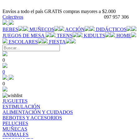
Envíos a todo el país GRATIS compras mayores a $2.000
Colectivos
097 957 306
BEBES
MUÑECOS
ACCIÓN
DIDÁCTICOS
JUEGOS DE MESA
TEENS
KIDULTS
HOME
ESCOLARES
FIESTA
0
0
0
JUGUETES
ESTIMULACIÓN
ALIMENTACIÓN Y CUIDADOS
BEBOTES Y ACCESORIOS
PELUCHES
MUÑECAS
ANIMALES