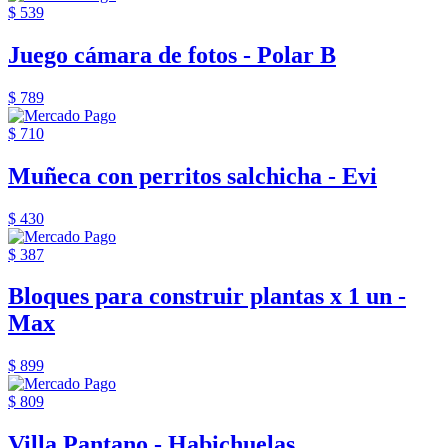
$ 539
Juego cámara de fotos - Polar B
$ 789
$ 710
Muñeca con perritos salchicha - Evi
$ 430
$ 387
Bloques para construir plantas x 1 un -
Max
$ 899
$ 809
Villa Pantano - Habichuelas