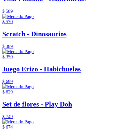
$ 589
$ 530
Scratch - Dinosaurios
$ 389
$ 350
Juego Erizo - Habichuelas
$ 699
$ 629
Set de flores - Play Doh
$ 749
$ 674