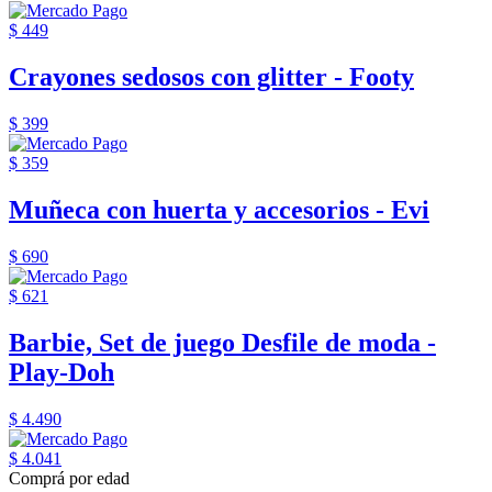
$ 449
Crayones sedosos con glitter - Footy
$ 399
$ 359
Muñeca con huerta y accesorios - Evi
$ 690
$ 621
Barbie, Set de juego Desfile de moda -
Play-Doh
$ 4.490
$ 4.041
Comprá por edad