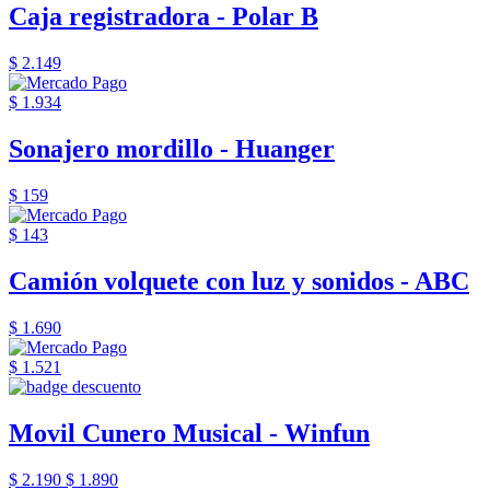
Caja registradora - Polar B
$ 2.149
$ 1.934
Sonajero mordillo - Huanger
$ 159
$ 143
Camión volquete con luz y sonidos - ABC
$ 1.690
$ 1.521
Movil Cunero Musical - Winfun
$ 2.190
$ 1.890