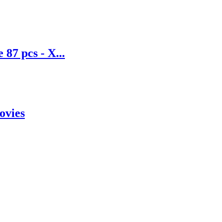
 87 pcs - X...
ovies