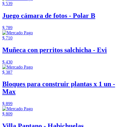
$ 539
Juego cámara de fotos - Polar B
$ 789
$ 710
Muñeca con perritos salchicha - Evi
$ 430
$ 387
Bloques para construir plantas x 1 un -
Max
$ 899
$ 809
Villa Pantano - Habichuelas