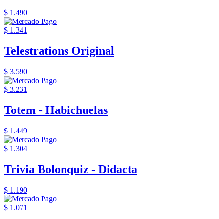
$ 1.490
$ 1.341
Telestrations Original
$ 3.590
$ 3.231
Totem - Habichuelas
$ 1.449
$ 1.304
Trivia Bolonquiz - Didacta
$ 1.190
$ 1.071