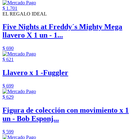
$ 1.701
EL REGALO IDEAL
Five Nights at Freddy´s Mighty Mega
llavero X 1 un - 1...
$ 690
$ 621
Llavero x 1 -Fuggler
$ 699
$ 629
Figura de colección con movimiento x 1
un - Bob Esponj...
$ 599