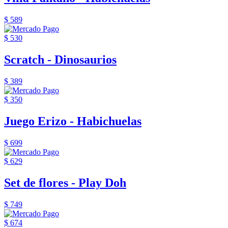
$ 589
$ 530
Scratch - Dinosaurios
$ 389
$ 350
Juego Erizo - Habichuelas
$ 699
$ 629
Set de flores - Play Doh
$ 749
$ 674