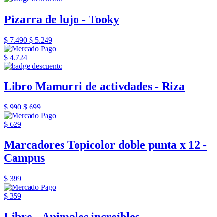
Pizarra de lujo - Tooky
$ 7.490
$ 5.249
$ 4.724
Libro Mamurri de activdades - Riza
$ 990
$ 699
$ 629
Marcadores Topicolor doble punta x 12 -
Campus
$ 399
$ 359
Libro - Animales increíbles