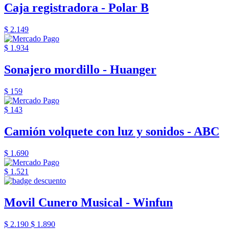
Caja registradora - Polar B
$ 2.149
$ 1.934
Sonajero mordillo - Huanger
$ 159
$ 143
Camión volquete con luz y sonidos - ABC
$ 1.690
$ 1.521
Movil Cunero Musical - Winfun
$ 2.190
$ 1.890