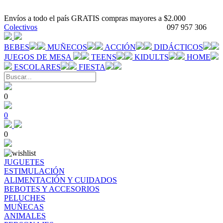
Envíos a todo el país GRATIS compras mayores a $2.000
Colectivos
097 957 306
BEBES
MUÑECOS
ACCIÓN
DIDÁCTICOS
JUEGOS DE MESA
TEENS
KIDULTS
HOME
ESCOLARES
FIESTA
0
0
0
JUGUETES
ESTIMULACIÓN
ALIMENTACIÓN Y CUIDADOS
BEBOTES Y ACCESORIOS
PELUCHES
MUÑECAS
ANIMALES