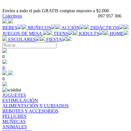
Envíos a todo el país GRATIS compras mayores a $2.000
Colectivos
097 957 306
BEBES
MUÑECOS
ACCIÓN
DIDÁCTICOS
JUEGOS DE MESA
TEENS
KIDULTS
HOME
ESCOLARES
FIESTA
0
0
0
JUGUETES
ESTIMULACIÓN
ALIMENTACIÓN Y CUIDADOS
BEBOTES Y ACCESORIOS
PELUCHES
MUÑECAS
ANIMALES