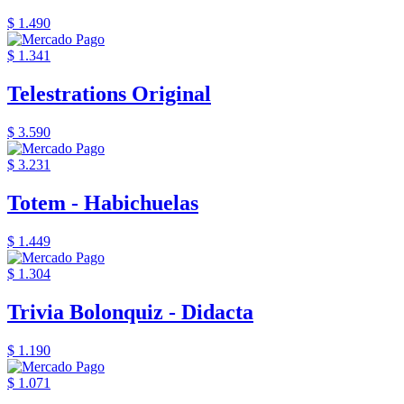
$ 1.490
$ 1.341
Telestrations Original
$ 3.590
$ 3.231
Totem - Habichuelas
$ 1.449
$ 1.304
Trivia Bolonquiz - Didacta
$ 1.190
$ 1.071