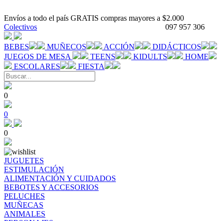
Envíos a todo el país GRATIS compras mayores a $2.000
Colectivos
097 957 306
BEBES
MUÑECOS
ACCIÓN
DIDÁCTICOS
JUEGOS DE MESA
TEENS
KIDULTS
HOME
ESCOLARES
FIESTA
0
0
0
JUGUETES
ESTIMULACIÓN
ALIMENTACIÓN Y CUIDADOS
BEBOTES Y ACCESORIOS
PELUCHES
MUÑECAS
ANIMALES