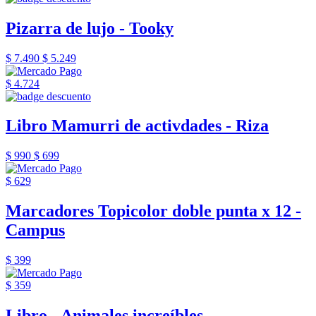
Pizarra de lujo - Tooky
$ 7.490
$ 5.249
$ 4.724
Libro Mamurri de activdades - Riza
$ 990
$ 699
$ 629
Marcadores Topicolor doble punta x 12 -
Campus
$ 399
$ 359
Libro - Animales increíbles