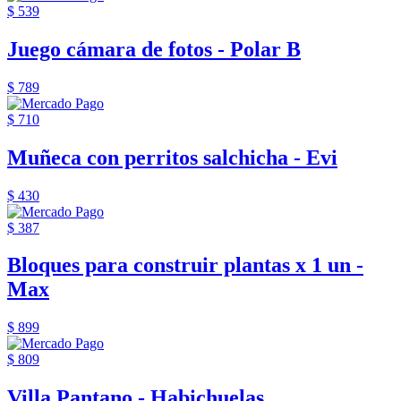
$ 539
Juego cámara de fotos - Polar B
$ 789
$ 710
Muñeca con perritos salchicha - Evi
$ 430
$ 387
Bloques para construir plantas x 1 un -
Max
$ 899
$ 809
Villa Pantano - Habichuelas