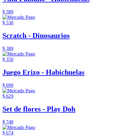
$ 589
$ 530
Scratch - Dinosaurios
$ 389
$ 350
Juego Erizo - Habichuelas
$ 699
$ 629
Set de flores - Play Doh
$ 749
$ 674