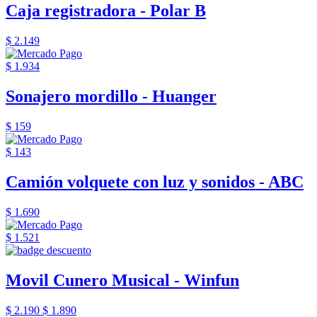
Caja registradora - Polar B
$ 2.149
$ 1.934
Sonajero mordillo - Huanger
$ 159
$ 143
Camión volquete con luz y sonidos - ABC
$ 1.690
$ 1.521
Movil Cunero Musical - Winfun
$ 2.190
$ 1.890