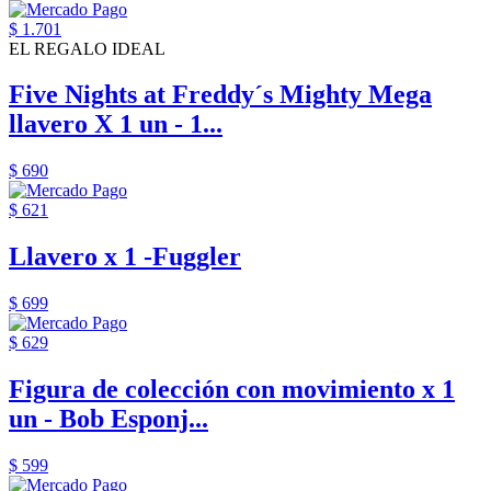
$ 1.701
EL REGALO IDEAL
Five Nights at Freddy´s Mighty Mega
llavero X 1 un - 1...
$ 690
$ 621
Llavero x 1 -Fuggler
$ 699
$ 629
Figura de colección con movimiento x 1
un - Bob Esponj...
$ 599