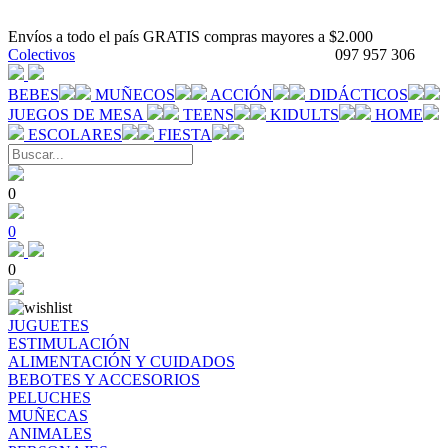
Envíos a todo el país GRATIS compras mayores a $2.000
Colectivos
097 957 306
BEBES
MUÑECOS
ACCIÓN
DIDÁCTICOS
JUEGOS DE MESA
TEENS
KIDULTS
HOME
ESCOLARES
FIESTA
0
0
0
JUGUETES
ESTIMULACIÓN
ALIMENTACIÓN Y CUIDADOS
BEBOTES Y ACCESORIOS
PELUCHES
MUÑECAS
ANIMALES