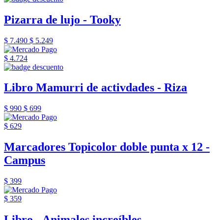
Pizarra de lujo - Tooky
$ 7.490
$ 5.249
$ 4.724
Libro Mamurri de activdades - Riza
$ 990
$ 699
$ 629
Marcadores Topicolor doble punta x 12 -
Campus
$ 399
$ 359
Libro - Animales increíbles