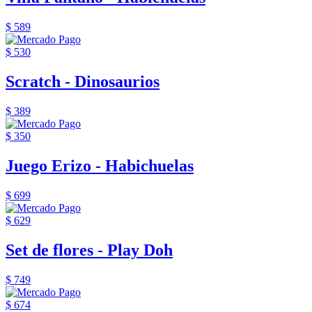
$ 589
$ 530
Scratch - Dinosaurios
$ 389
$ 350
Juego Erizo - Habichuelas
$ 699
$ 629
Set de flores - Play Doh
$ 749
$ 674