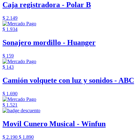
Caja registradora - Polar B
$ 2.149
$ 1.934
Sonajero mordillo - Huanger
$ 159
$ 143
Camión volquete con luz y sonidos - ABC
$ 1.690
$ 1.521
Movil Cunero Musical - Winfun
$ 2.190
$ 1.890