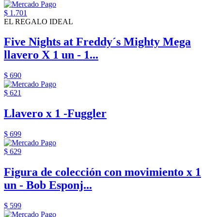
$ 1.701
EL REGALO IDEAL
Five Nights at Freddy´s Mighty Mega
llavero X 1 un - 1...
$ 690
$ 621
Llavero x 1 -Fuggler
$ 699
$ 629
Figura de colección con movimiento x 1
un - Bob Esponj...
$ 599