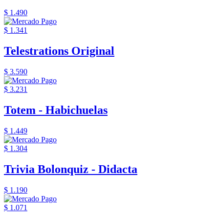
$ 1.490
$ 1.341
Telestrations Original
$ 3.590
$ 3.231
Totem - Habichuelas
$ 1.449
$ 1.304
Trivia Bolonquiz - Didacta
$ 1.190
$ 1.071