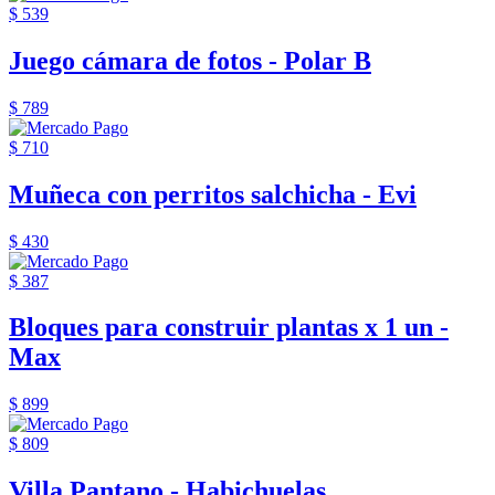
$ 539
Juego cámara de fotos - Polar B
$ 789
$ 710
Muñeca con perritos salchicha - Evi
$ 430
$ 387
Bloques para construir plantas x 1 un -
Max
$ 899
$ 809
Villa Pantano - Habichuelas