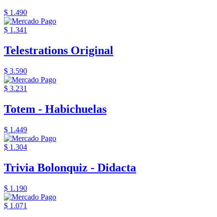
$ 1.490
$ 1.341
Telestrations Original
$ 3.590
$ 3.231
Totem - Habichuelas
$ 1.449
$ 1.304
Trivia Bolonquiz - Didacta
$ 1.190
$ 1.071