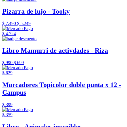
Pizarra de lujo - Tooky
$ 7.490
$ 5.249
$ 4.724
Libro Mamurri de activdades - Riza
$ 990
$ 699
$ 629
Marcadores Topicolor doble punta x 12 -
Campus
$ 399
$ 359
Libro - Animales increíbles