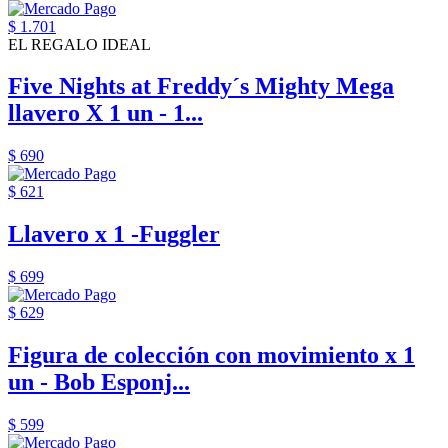
$ 1.701
EL REGALO IDEAL
Five Nights at Freddy´s Mighty Mega
llavero X 1 un - 1...
$ 690
$ 621
Llavero x 1 -Fuggler
$ 699
$ 629
Figura de colección con movimiento x 1
un - Bob Esponj...
$ 599