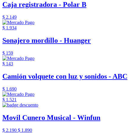
Caja registradora - Polar B
$ 2.149
$ 1.934
Sonajero mordillo - Huanger
$ 159
$ 143
Camión volquete con luz y sonidos - ABC
$ 1.690
$ 1.521
Movil Cunero Musical - Winfun
$ 2.190
$ 1.890