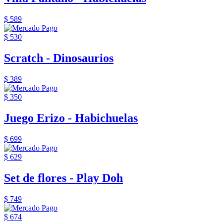
$ 589
$ 530
Scratch - Dinosaurios
$ 389
$ 350
Juego Erizo - Habichuelas
$ 699
$ 629
Set de flores - Play Doh
$ 749
$ 674