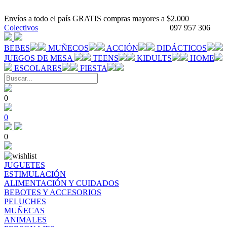
Envíos a todo el país GRATIS compras mayores a $2.000
Colectivos
097 957 306
BEBES
MUÑECOS
ACCIÓN
DIDÁCTICOS
JUEGOS DE MESA
TEENS
KIDULTS
HOME
ESCOLARES
FIESTA
0
0
0
JUGUETES
ESTIMULACIÓN
ALIMENTACIÓN Y CUIDADOS
BEBOTES Y ACCESORIOS
PELUCHES
MUÑECAS
ANIMALES