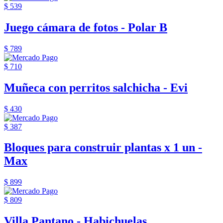
$ 539
Juego cámara de fotos - Polar B
$ 789
$ 710
Muñeca con perritos salchicha - Evi
$ 430
$ 387
Bloques para construir plantas x 1 un -
Max
$ 899
$ 809
Villa Pantano - Habichuelas