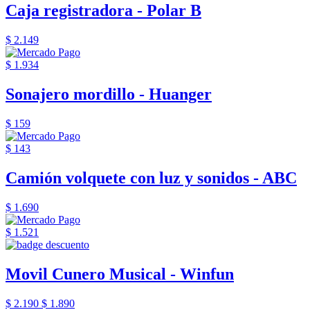
Caja registradora - Polar B
$ 2.149
$ 1.934
Sonajero mordillo - Huanger
$ 159
$ 143
Camión volquete con luz y sonidos - ABC
$ 1.690
$ 1.521
Movil Cunero Musical - Winfun
$ 2.190
$ 1.890