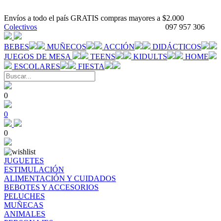
Envíos a todo el país GRATIS compras mayores a $2.000
Colectivos
097 957 306
BEBES
MUÑECOS
ACCIÓN
DIDÁCTICOS
JUEGOS DE MESA
TEENS
KIDULTS
HOME
ESCOLARES
FIESTA
0
0
0
JUGUETES
ESTIMULACIÓN
ALIMENTACIÓN Y CUIDADOS
BEBOTES Y ACCESORIOS
PELUCHES
MUÑECAS
ANIMALES