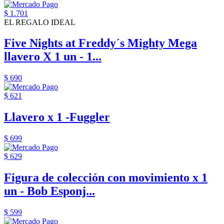
$ 1.701
EL REGALO IDEAL
Five Nights at Freddy´s Mighty Mega
llavero X 1 un - 1...
$ 690
$ 621
Llavero x 1 -Fuggler
$ 699
$ 629
Figura de colección con movimiento x 1
un - Bob Esponj...
$ 599