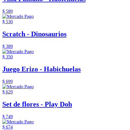
$ 589
$ 530
Scratch - Dinosaurios
$ 389
$ 350
Juego Erizo - Habichuelas
$ 699
$ 629
Set de flores - Play Doh
$ 749
$ 674