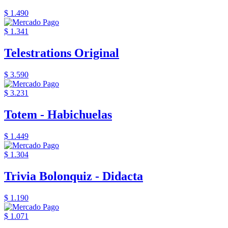
$ 1.490
$ 1.341
Telestrations Original
$ 3.590
$ 3.231
Totem - Habichuelas
$ 1.449
$ 1.304
Trivia Bolonquiz - Didacta
$ 1.190
$ 1.071