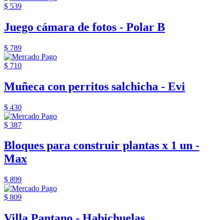
$ 539
Juego cámara de fotos - Polar B
$ 789
$ 710
Muñeca con perritos salchicha - Evi
$ 430
$ 387
Bloques para construir plantas x 1 un -
Max
$ 899
$ 809
Villa Pantano - Habichuelas