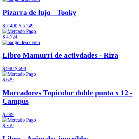
Pizarra de lujo - Tooky
$ 7.490
$ 5.249
$ 4.724
Libro Mamurri de activdades - Riza
$ 990
$ 699
$ 629
Marcadores Topicolor doble punta x 12 -
Campus
$ 399
$ 359
Libro - Animales increíbles