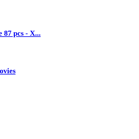
 87 pcs - X...
ovies