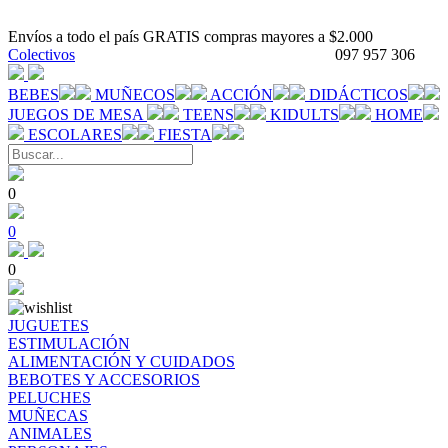
Envíos a todo el país GRATIS compras mayores a $2.000
Colectivos
097 957 306
BEBES
MUÑECOS
ACCIÓN
DIDÁCTICOS
JUEGOS DE MESA
TEENS
KIDULTS
HOME
ESCOLARES
FIESTA
0
0
0
JUGUETES
ESTIMULACIÓN
ALIMENTACIÓN Y CUIDADOS
BEBOTES Y ACCESORIOS
PELUCHES
MUÑECAS
ANIMALES