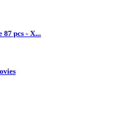
 87 pcs - X...
ovies