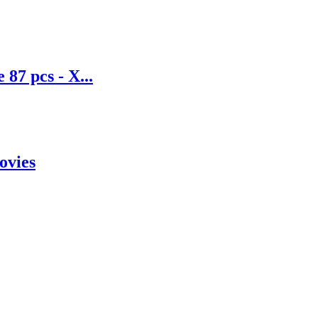
 87 pcs - X...
ovies