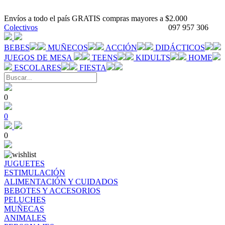
Envíos a todo el país GRATIS compras mayores a $2.000
Colectivos
097 957 306
BEBES
MUÑECOS
ACCIÓN
DIDÁCTICOS
JUEGOS DE MESA
TEENS
KIDULTS
HOME
ESCOLARES
FIESTA
0
0
0
JUGUETES
ESTIMULACIÓN
ALIMENTACIÓN Y CUIDADOS
BEBOTES Y ACCESORIOS
PELUCHES
MUÑECAS
ANIMALES