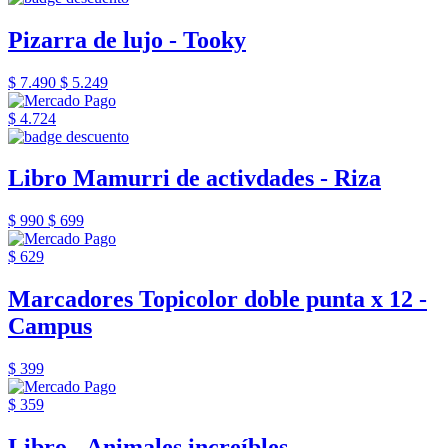
Pizarra de lujo - Tooky
$ 7.490
$ 5.249
$ 4.724
Libro Mamurri de activdades - Riza
$ 990
$ 699
$ 629
Marcadores Topicolor doble punta x 12 -
Campus
$ 399
$ 359
Libro - Animales increíbles