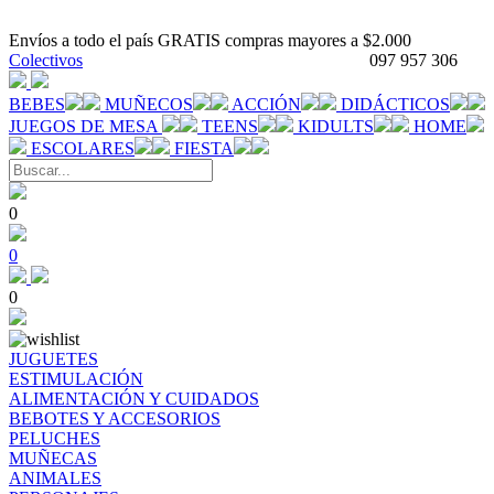
Envíos a todo el país GRATIS compras mayores a $2.000
Colectivos
097 957 306
BEBES
MUÑECOS
ACCIÓN
DIDÁCTICOS
JUEGOS DE MESA
TEENS
KIDULTS
HOME
ESCOLARES
FIESTA
0
0
0
JUGUETES
ESTIMULACIÓN
ALIMENTACIÓN Y CUIDADOS
BEBOTES Y ACCESORIOS
PELUCHES
MUÑECAS
ANIMALES