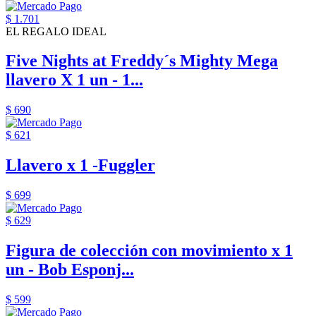
$ 1.701
EL REGALO IDEAL
Five Nights at Freddy´s Mighty Mega
llavero X 1 un - 1...
$ 690
$ 621
Llavero x 1 -Fuggler
$ 699
$ 629
Figura de colección con movimiento x 1
un - Bob Esponj...
$ 599