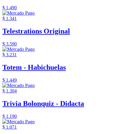
$ 1.490
$ 1.341
Telestrations Original
$ 3.590
$ 3.231
Totem - Habichuelas
$ 1.449
$ 1.304
Trivia Bolonquiz - Didacta
$ 1.190
$ 1.071