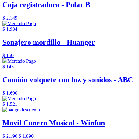
Caja registradora - Polar B
$ 2.149
$ 1.934
Sonajero mordillo - Huanger
$ 159
$ 143
Camión volquete con luz y sonidos - ABC
$ 1.690
$ 1.521
Movil Cunero Musical - Winfun
$ 2.190
$ 1.890