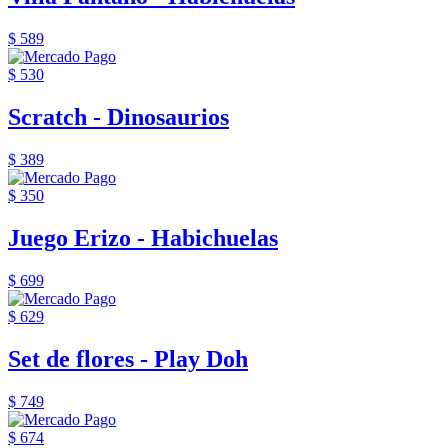
$ 589
$ 530
Scratch - Dinosaurios
$ 389
$ 350
Juego Erizo - Habichuelas
$ 699
$ 629
Set de flores - Play Doh
$ 749
$ 674