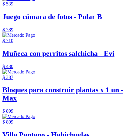
$ 539
Juego cámara de fotos - Polar B
$ 789
$ 710
Muñeca con perritos salchicha - Evi
$ 430
$ 387
Bloques para construir plantas x 1 un -
Max
$ 899
$ 809
Villa Pantano - Habichuelas