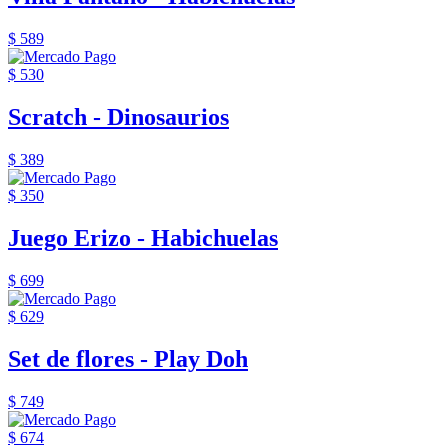
$ 589
$ 530
Scratch - Dinosaurios
$ 389
$ 350
Juego Erizo - Habichuelas
$ 699
$ 629
Set de flores - Play Doh
$ 749
$ 674