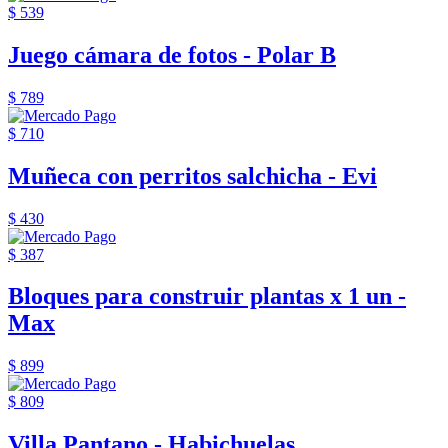
$ 539
Juego cámara de fotos - Polar B
$ 789
$ 710
Muñeca con perritos salchicha - Evi
$ 430
$ 387
Bloques para construir plantas x 1 un -
Max
$ 899
$ 809
Villa Pantano - Habichuelas