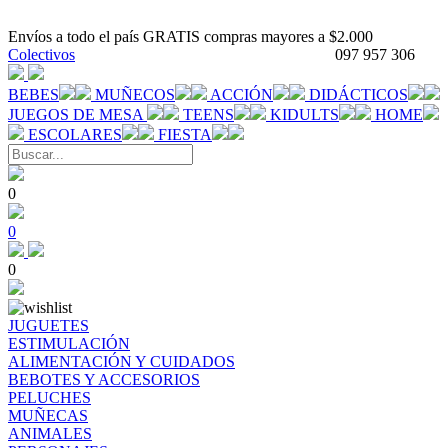
Envíos a todo el país GRATIS compras mayores a $2.000
Colectivos
097 957 306
BEBES
MUÑECOS
ACCIÓN
DIDÁCTICOS
JUEGOS DE MESA
TEENS
KIDULTS
HOME
ESCOLARES
FIESTA
0
0
0
JUGUETES
ESTIMULACIÓN
ALIMENTACIÓN Y CUIDADOS
BEBOTES Y ACCESORIOS
PELUCHES
MUÑECAS
ANIMALES