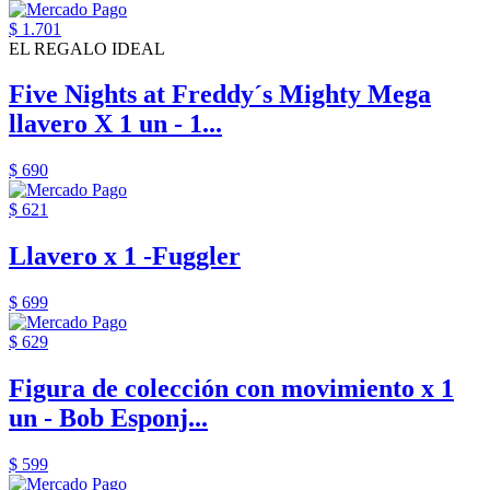
$ 1.701
EL REGALO IDEAL
Five Nights at Freddy´s Mighty Mega
llavero X 1 un - 1...
$ 690
$ 621
Llavero x 1 -Fuggler
$ 699
$ 629
Figura de colección con movimiento x 1
un - Bob Esponj...
$ 599