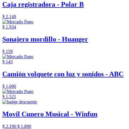
Caja registradora - Polar B
$ 2.149
$ 1.934
Sonajero mordillo - Huanger
$ 159
$ 143
Camión volquete con luz y sonidos - ABC
$ 1.690
$ 1.521
Movil Cunero Musical - Winfun
$ 2.190
$ 1.890