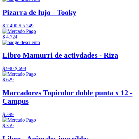
Pizarra de lujo - Tooky
$ 7.490
$ 5.249
$ 4.724
Libro Mamurri de activdades - Riza
$ 990
$ 699
$ 629
Marcadores Topicolor doble punta x 12 -
Campus
$ 399
$ 359
Libro - Animales increíbles