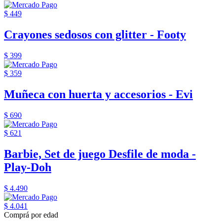
$ 449
Crayones sedosos con glitter - Footy
$ 399
$ 359
Muñeca con huerta y accesorios - Evi
$ 690
$ 621
Barbie, Set de juego Desfile de moda -
Play-Doh
$ 4.490
$ 4.041
Comprá por edad