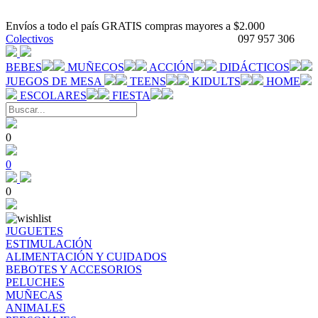
Envíos a todo el país GRATIS compras mayores a $2.000
Colectivos
097 957 306
BEBES
MUÑECOS
ACCIÓN
DIDÁCTICOS
JUEGOS DE MESA
TEENS
KIDULTS
HOME
ESCOLARES
FIESTA
0
0
0
JUGUETES
ESTIMULACIÓN
ALIMENTACIÓN Y CUIDADOS
BEBOTES Y ACCESORIOS
PELUCHES
MUÑECAS
ANIMALES