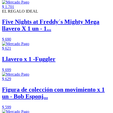
$ 1.701
EL REGALO IDEAL
Five Nights at Freddy´s Mighty Mega
llavero X 1 un - 1...
$ 690
$ 621
Llavero x 1 -Fuggler
$ 699
$ 629
Figura de colección con movimiento x 1
un - Bob Esponj...
$ 599