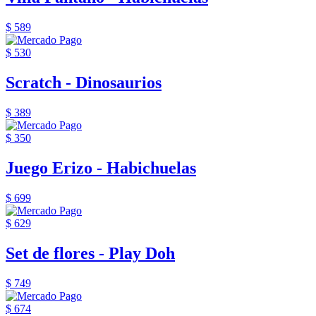
$ 589
$ 530
Scratch - Dinosaurios
$ 389
$ 350
Juego Erizo - Habichuelas
$ 699
$ 629
Set de flores - Play Doh
$ 749
$ 674