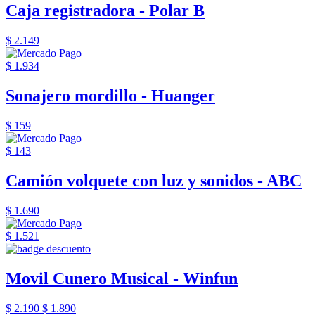
Caja registradora - Polar B
$ 2.149
$ 1.934
Sonajero mordillo - Huanger
$ 159
$ 143
Camión volquete con luz y sonidos - ABC
$ 1.690
$ 1.521
Movil Cunero Musical - Winfun
$ 2.190
$ 1.890