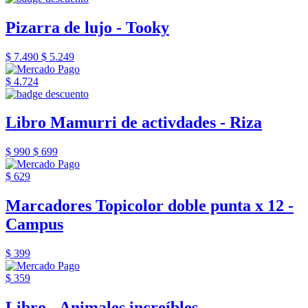
Pizarra de lujo - Tooky
$ 7.490
$ 5.249
$ 4.724
Libro Mamurri de activdades - Riza
$ 990
$ 699
$ 629
Marcadores Topicolor doble punta x 12 -
Campus
$ 399
$ 359
Libro - Animales increíbles