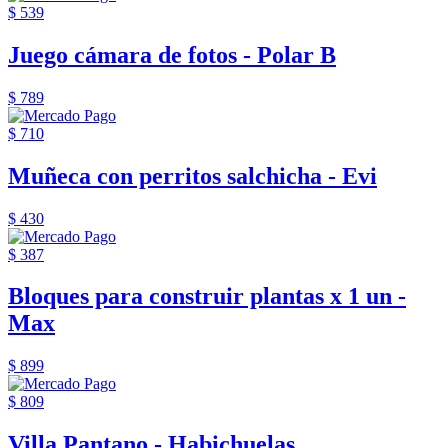
$ 539
Juego cámara de fotos - Polar B
$ 789
$ 710
Muñeca con perritos salchicha - Evi
$ 430
$ 387
Bloques para construir plantas x 1 un -
Max
$ 899
$ 809
Villa Pantano - Habichuelas