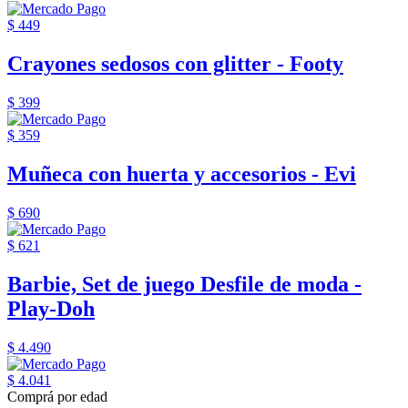
$ 449
Crayones sedosos con glitter - Footy
$ 399
$ 359
Muñeca con huerta y accesorios - Evi
$ 690
$ 621
Barbie, Set de juego Desfile de moda -
Play-Doh
$ 4.490
$ 4.041
Comprá por edad