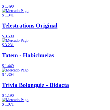
$ 1.490
$ 1.341
Telestrations Original
$ 3.590
$ 3.231
Totem - Habichuelas
$ 1.449
$ 1.304
Trivia Bolonquiz - Didacta
$ 1.190
$ 1.071