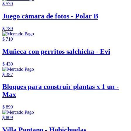
$ 539
Juego cámara de fotos - Polar B
$ 789
$ 710
Muñeca con perritos salchicha - Evi
$ 430
$ 387
Bloques para construir plantas x 1 un -
Max
$ 899
$ 809
Villa Pantano - Habichuelas