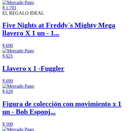
$ 1.701
EL REGALO IDEAL
Five Nights at Freddy´s Mighty Mega
llavero X 1 un - 1...
$ 690
$ 621
Llavero x 1 -Fuggler
$ 699
$ 629
Figura de colección con movimiento x 1
un - Bob Esponj...
$ 599