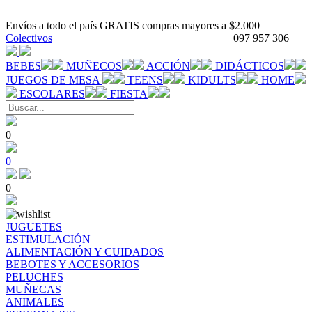
Envíos a todo el país GRATIS compras mayores a $2.000
Colectivos
097 957 306
BEBES
MUÑECOS
ACCIÓN
DIDÁCTICOS
JUEGOS DE MESA
TEENS
KIDULTS
HOME
ESCOLARES
FIESTA
0
0
0
JUGUETES
ESTIMULACIÓN
ALIMENTACIÓN Y CUIDADOS
BEBOTES Y ACCESORIOS
PELUCHES
MUÑECAS
ANIMALES