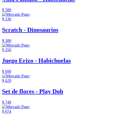
$ 589
$ 530
Scratch - Dinosaurios
$ 389
$ 350
Juego Erizo - Habichuelas
$ 699
$ 629
Set de flores - Play Doh
$ 749
$ 674