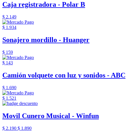
Caja registradora - Polar B
$ 2.149
$ 1.934
Sonajero mordillo - Huanger
$ 159
$ 143
Camión volquete con luz y sonidos - ABC
$ 1.690
$ 1.521
Movil Cunero Musical - Winfun
$ 2.190
$ 1.890