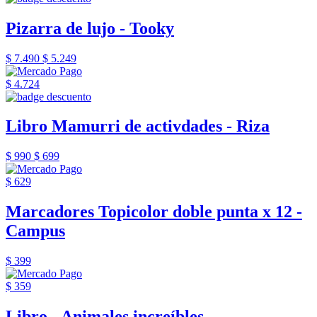
Pizarra de lujo - Tooky
$ 7.490
$ 5.249
$ 4.724
Libro Mamurri de activdades - Riza
$ 990
$ 699
$ 629
Marcadores Topicolor doble punta x 12 -
Campus
$ 399
$ 359
Libro - Animales increíbles