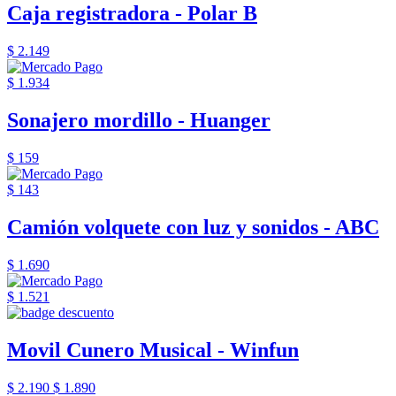
Caja registradora - Polar B
$ 2.149
$ 1.934
Sonajero mordillo - Huanger
$ 159
$ 143
Camión volquete con luz y sonidos - ABC
$ 1.690
$ 1.521
Movil Cunero Musical - Winfun
$ 2.190
$ 1.890