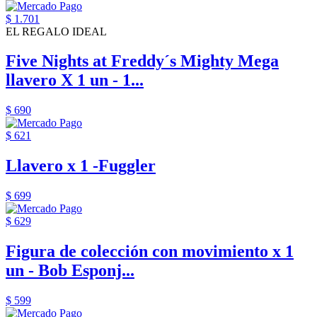
$ 1.701
EL REGALO IDEAL
Five Nights at Freddy´s Mighty Mega
llavero X 1 un - 1...
$ 690
$ 621
Llavero x 1 -Fuggler
$ 699
$ 629
Figura de colección con movimiento x 1
un - Bob Esponj...
$ 599