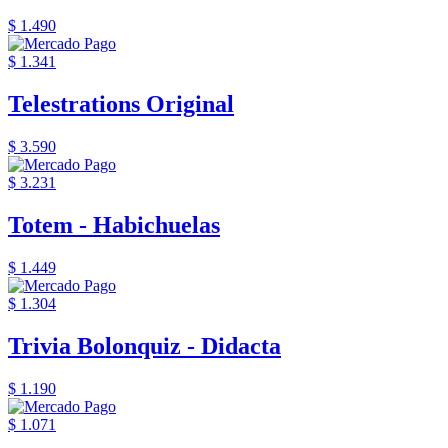
$ 1.490
$ 1.341
Telestrations Original
$ 3.590
$ 3.231
Totem - Habichuelas
$ 1.449
$ 1.304
Trivia Bolonquiz - Didacta
$ 1.190
$ 1.071