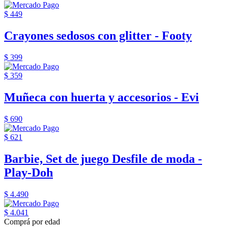
$ 449
Crayones sedosos con glitter - Footy
$ 399
$ 359
Muñeca con huerta y accesorios - Evi
$ 690
$ 621
Barbie, Set de juego Desfile de moda -
Play-Doh
$ 4.490
$ 4.041
Comprá por edad