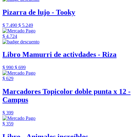
Pizarra de lujo - Tooky
$ 7.490
$ 5.249
$ 4.724
Libro Mamurri de activdades - Riza
$ 990
$ 699
$ 629
Marcadores Topicolor doble punta x 12 -
Campus
$ 399
$ 359
Libro - Animales increíbles