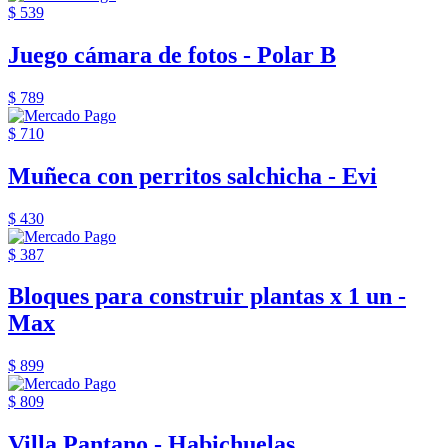
$ 539
Juego cámara de fotos - Polar B
$ 789
$ 710
Muñeca con perritos salchicha - Evi
$ 430
$ 387
Bloques para construir plantas x 1 un -
Max
$ 899
$ 809
Villa Pantano - Habichuelas