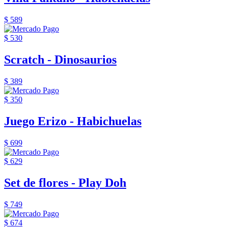
$ 589
$ 530
Scratch - Dinosaurios
$ 389
$ 350
Juego Erizo - Habichuelas
$ 699
$ 629
Set de flores - Play Doh
$ 749
$ 674