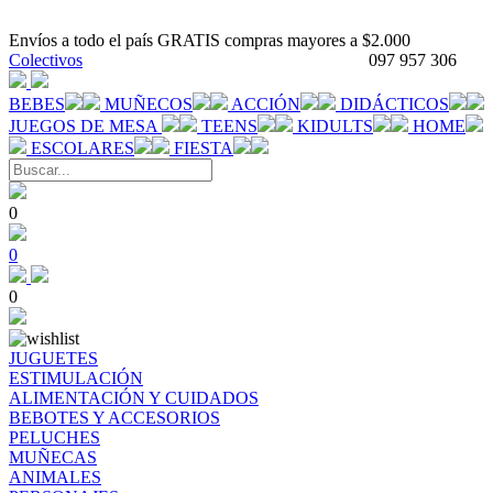
Envíos a todo el país GRATIS compras mayores a $2.000
Colectivos
097 957 306
BEBES
MUÑECOS
ACCIÓN
DIDÁCTICOS
JUEGOS DE MESA
TEENS
KIDULTS
HOME
ESCOLARES
FIESTA
0
0
0
JUGUETES
ESTIMULACIÓN
ALIMENTACIÓN Y CUIDADOS
BEBOTES Y ACCESORIOS
PELUCHES
MUÑECAS
ANIMALES