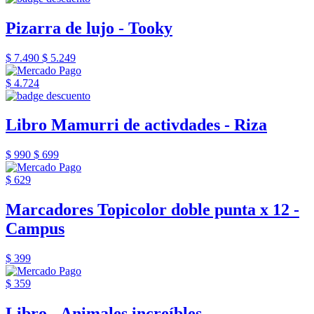
Pizarra de lujo - Tooky
$ 7.490
$ 5.249
$ 4.724
Libro Mamurri de activdades - Riza
$ 990
$ 699
$ 629
Marcadores Topicolor doble punta x 12 -
Campus
$ 399
$ 359
Libro - Animales increíbles