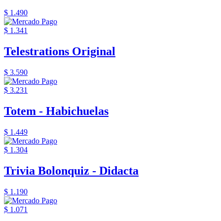
$ 1.490
$ 1.341
Telestrations Original
$ 3.590
$ 3.231
Totem - Habichuelas
$ 1.449
$ 1.304
Trivia Bolonquiz - Didacta
$ 1.190
$ 1.071