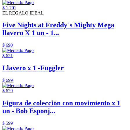
$ 1.701
EL REGALO IDEAL
Five Nights at Freddy´s Mighty Mega
llavero X 1 un - 1...
$ 690
$ 621
Llavero x 1 -Fuggler
$ 699
$ 629
Figura de colección con movimiento x 1
un - Bob Esponj...
$ 599