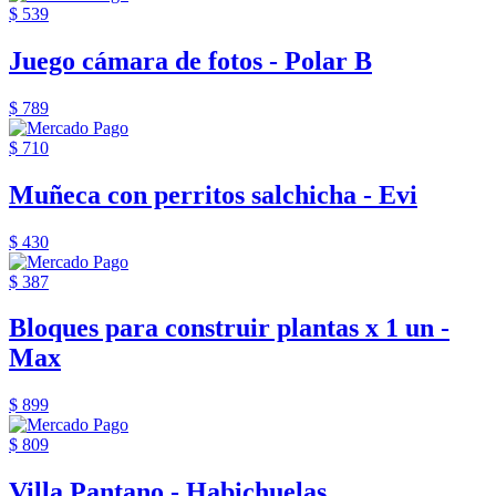
$ 539
Juego cámara de fotos - Polar B
$ 789
$ 710
Muñeca con perritos salchicha - Evi
$ 430
$ 387
Bloques para construir plantas x 1 un -
Max
$ 899
$ 809
Villa Pantano - Habichuelas