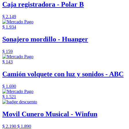
Caja registradora - Polar B
$ 2.149
$ 1.934
Sonajero mordillo - Huanger
$ 159
$ 143
Camión volquete con luz y sonidos - ABC
$ 1.690
$ 1.521
Movil Cunero Musical - Winfun
$ 2.190
$ 1.890