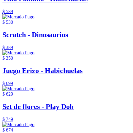
$ 589
$ 530
Scratch - Dinosaurios
$ 389
$ 350
Juego Erizo - Habichuelas
$ 699
$ 629
Set de flores - Play Doh
$ 749
$ 674