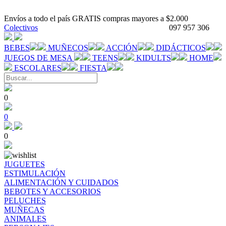
Envíos a todo el país GRATIS compras mayores a $2.000
Colectivos
097 957 306
BEBES
MUÑECOS
ACCIÓN
DIDÁCTICOS
JUEGOS DE MESA
TEENS
KIDULTS
HOME
ESCOLARES
FIESTA
0
0
0
JUGUETES
ESTIMULACIÓN
ALIMENTACIÓN Y CUIDADOS
BEBOTES Y ACCESORIOS
PELUCHES
MUÑECAS
ANIMALES