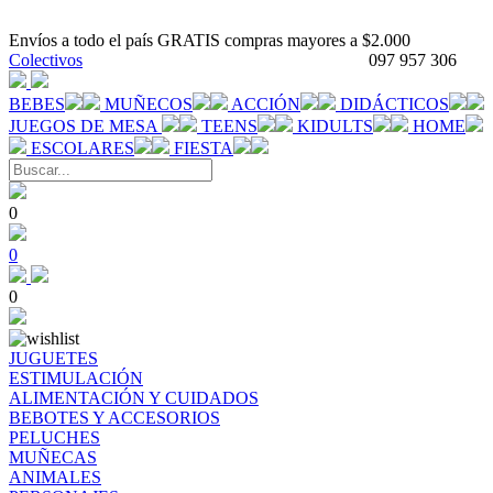
Envíos a todo el país GRATIS compras mayores a $2.000
Colectivos
097 957 306
BEBES
MUÑECOS
ACCIÓN
DIDÁCTICOS
JUEGOS DE MESA
TEENS
KIDULTS
HOME
ESCOLARES
FIESTA
0
0
0
JUGUETES
ESTIMULACIÓN
ALIMENTACIÓN Y CUIDADOS
BEBOTES Y ACCESORIOS
PELUCHES
MUÑECAS
ANIMALES