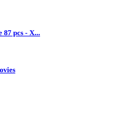
 87 pcs - X...
ovies