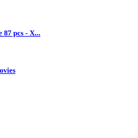
 87 pcs - X...
ovies