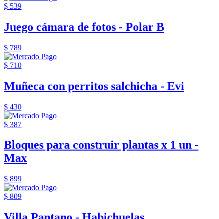
$ 539
Juego cámara de fotos - Polar B
$ 789
$ 710
Muñeca con perritos salchicha - Evi
$ 430
$ 387
Bloques para construir plantas x 1 un -
Max
$ 899
$ 809
Villa Pantano - Habichuelas