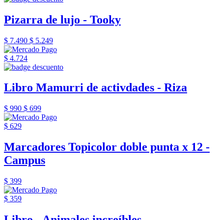
Pizarra de lujo - Tooky
$ 7.490
$ 5.249
$ 4.724
Libro Mamurri de activdades - Riza
$ 990
$ 699
$ 629
Marcadores Topicolor doble punta x 12 -
Campus
$ 399
$ 359
Libro - Animales increíbles