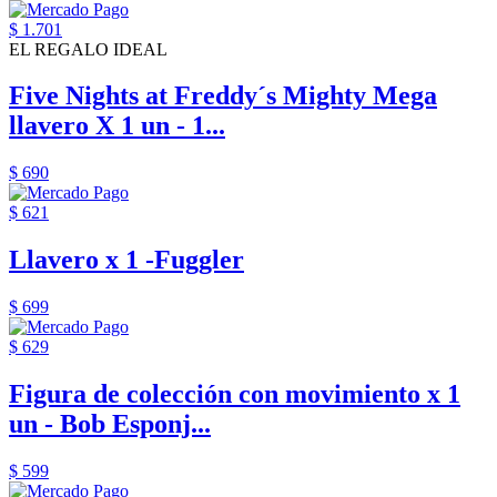
$ 1.701
EL REGALO IDEAL
Five Nights at Freddy´s Mighty Mega
llavero X 1 un - 1...
$ 690
$ 621
Llavero x 1 -Fuggler
$ 699
$ 629
Figura de colección con movimiento x 1
un - Bob Esponj...
$ 599