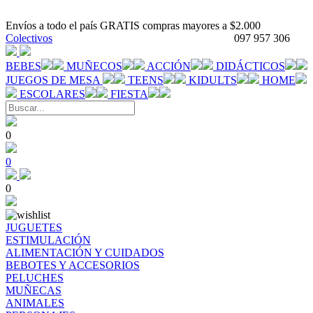
Envíos a todo el país GRATIS compras mayores a $2.000
Colectivos
097 957 306
BEBES
MUÑECOS
ACCIÓN
DIDÁCTICOS
JUEGOS DE MESA
TEENS
KIDULTS
HOME
ESCOLARES
FIESTA
0
0
0
JUGUETES
ESTIMULACIÓN
ALIMENTACIÓN Y CUIDADOS
BEBOTES Y ACCESORIOS
PELUCHES
MUÑECAS
ANIMALES