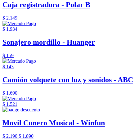
Caja registradora - Polar B
$ 2.149
$ 1.934
Sonajero mordillo - Huanger
$ 159
$ 143
Camión volquete con luz y sonidos - ABC
$ 1.690
$ 1.521
Movil Cunero Musical - Winfun
$ 2.190
$ 1.890