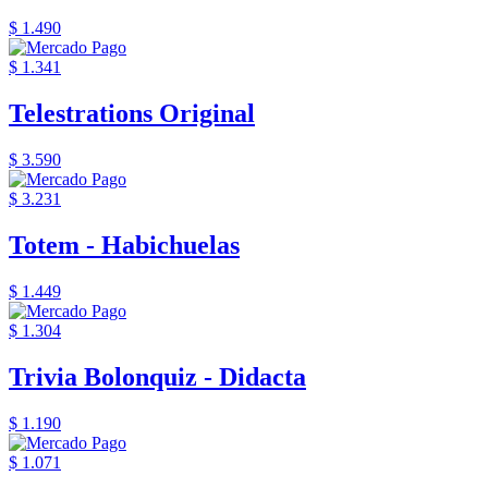
$ 1.490
$ 1.341
Telestrations Original
$ 3.590
$ 3.231
Totem - Habichuelas
$ 1.449
$ 1.304
Trivia Bolonquiz - Didacta
$ 1.190
$ 1.071