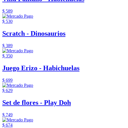
$ 589
$ 530
Scratch - Dinosaurios
$ 389
$ 350
Juego Erizo - Habichuelas
$ 699
$ 629
Set de flores - Play Doh
$ 749
$ 674