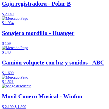
Caja registradora - Polar B
$ 2.149
$ 1.934
Sonajero mordillo - Huanger
$ 159
$ 143
Camión volquete con luz y sonidos - ABC
$ 1.690
$ 1.521
Movil Cunero Musical - Winfun
$ 2.190
$ 1.890