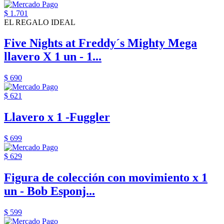
$ 1.701
EL REGALO IDEAL
Five Nights at Freddy´s Mighty Mega
llavero X 1 un - 1...
$ 690
$ 621
Llavero x 1 -Fuggler
$ 699
$ 629
Figura de colección con movimiento x 1
un - Bob Esponj...
$ 599