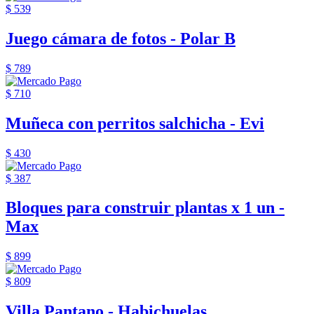
$ 539
Juego cámara de fotos - Polar B
$ 789
$ 710
Muñeca con perritos salchicha - Evi
$ 430
$ 387
Bloques para construir plantas x 1 un -
Max
$ 899
$ 809
Villa Pantano - Habichuelas