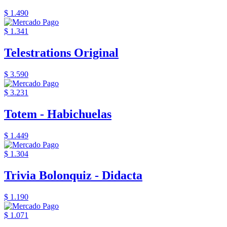
$ 1.490
$ 1.341
Telestrations Original
$ 3.590
$ 3.231
Totem - Habichuelas
$ 1.449
$ 1.304
Trivia Bolonquiz - Didacta
$ 1.190
$ 1.071