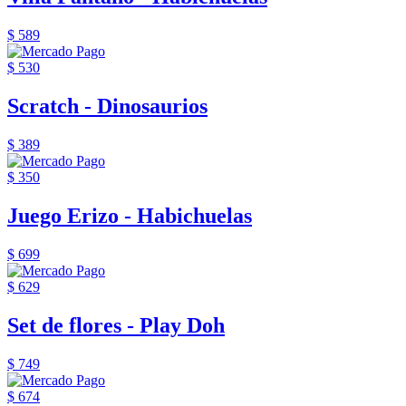
$ 589
$ 530
Scratch - Dinosaurios
$ 389
$ 350
Juego Erizo - Habichuelas
$ 699
$ 629
Set de flores - Play Doh
$ 749
$ 674