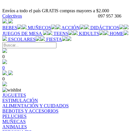
Envíos a todo el país GRATIS compras mayores a $2.000
Colectivos
097 957 306
BEBES
MUÑECOS
ACCIÓN
DIDÁCTICOS
JUEGOS DE MESA
TEENS
KIDULTS
HOME
ESCOLARES
FIESTA
0
0
0
JUGUETES
ESTIMULACIÓN
ALIMENTACIÓN Y CUIDADOS
BEBOTES Y ACCESORIOS
PELUCHES
MUÑECAS
ANIMALES