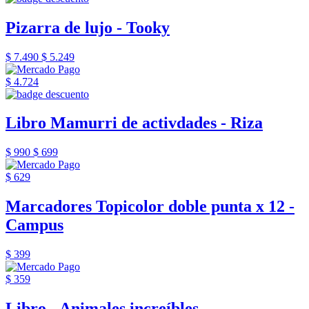
Pizarra de lujo - Tooky
$ 7.490
$ 5.249
$ 4.724
Libro Mamurri de activdades - Riza
$ 990
$ 699
$ 629
Marcadores Topicolor doble punta x 12 -
Campus
$ 399
$ 359
Libro - Animales increíbles