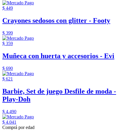
$ 449
Crayones sedosos con glitter - Footy
$ 399
$ 359
Muñeca con huerta y accesorios - Evi
$ 690
$ 621
Barbie, Set de juego Desfile de moda -
Play-Doh
$ 4.490
$ 4.041
Comprá por edad