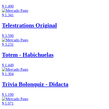
$ 1.490
$ 1.341
Telestrations Original
$ 3.590
$ 3.231
Totem - Habichuelas
$ 1.449
$ 1.304
Trivia Bolonquiz - Didacta
$ 1.190
$ 1.071