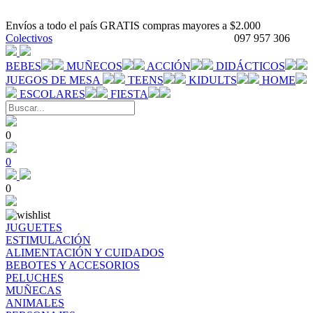
Envíos a todo el país GRATIS compras mayores a $2.000
Colectivos
097 957 306
BEBES
MUÑECOS
ACCIÓN
DIDÁCTICOS
JUEGOS DE MESA
TEENS
KIDULTS
HOME
ESCOLARES
FIESTA
0
0
0
JUGUETES
ESTIMULACIÓN
ALIMENTACIÓN Y CUIDADOS
BEBOTES Y ACCESORIOS
PELUCHES
MUÑECAS
ANIMALES