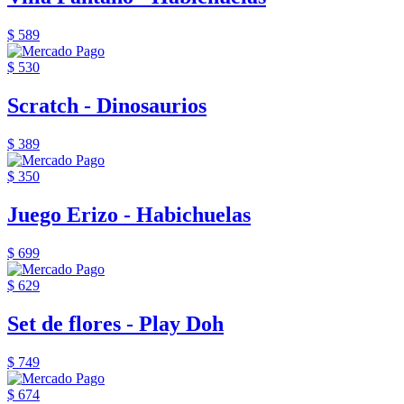
$ 589
$ 530
Scratch - Dinosaurios
$ 389
$ 350
Juego Erizo - Habichuelas
$ 699
$ 629
Set de flores - Play Doh
$ 749
$ 674