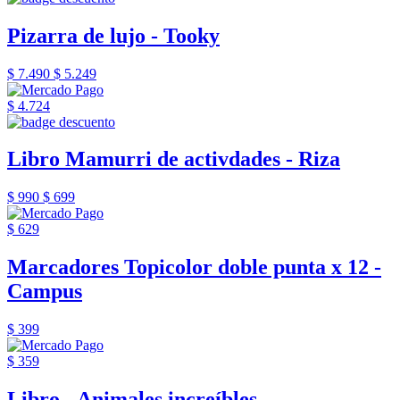
Pizarra de lujo - Tooky
$ 7.490
$ 5.249
$ 4.724
Libro Mamurri de activdades - Riza
$ 990
$ 699
$ 629
Marcadores Topicolor doble punta x 12 -
Campus
$ 399
$ 359
Libro - Animales increíbles