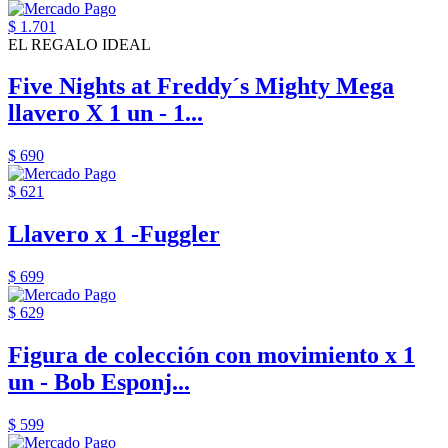
$ 1.701
EL REGALO IDEAL
Five Nights at Freddy´s Mighty Mega
llavero X 1 un - 1...
$ 690
$ 621
Llavero x 1 -Fuggler
$ 699
$ 629
Figura de colección con movimiento x 1
un - Bob Esponj...
$ 599