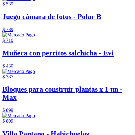
$ 539
Juego cámara de fotos - Polar B
$ 789
$ 710
Muñeca con perritos salchicha - Evi
$ 430
$ 387
Bloques para construir plantas x 1 un -
Max
$ 899
$ 809
Villa Pantano - Habichuelas