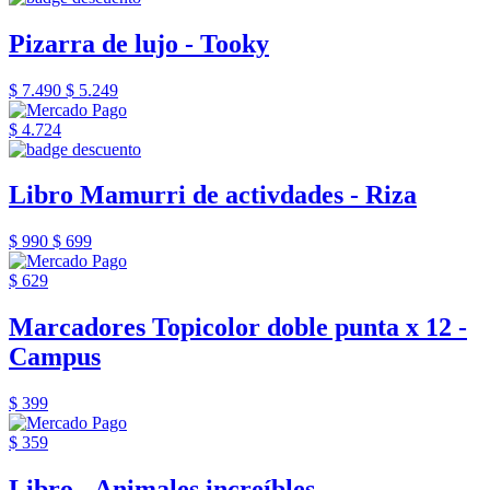
Pizarra de lujo - Tooky
$ 7.490
$ 5.249
$ 4.724
Libro Mamurri de activdades - Riza
$ 990
$ 699
$ 629
Marcadores Topicolor doble punta x 12 -
Campus
$ 399
$ 359
Libro - Animales increíbles