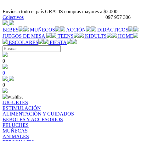
Envíos a todo el país GRATIS compras mayores a $2.000
Colectivos
097 957 306
BEBES
MUÑECOS
ACCIÓN
DIDÁCTICOS
JUEGOS DE MESA
TEENS
KIDULTS
HOME
ESCOLARES
FIESTA
0
0
0
JUGUETES
ESTIMULACIÓN
ALIMENTACIÓN Y CUIDADOS
BEBOTES Y ACCESORIOS
PELUCHES
MUÑECAS
ANIMALES