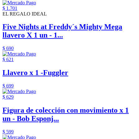
$ 1.701
EL REGALO IDEAL
Five Nights at Freddy´s Mighty Mega
llavero X 1 un - 1...
$ 690
$ 621
Llavero x 1 -Fuggler
$ 699
$ 629
Figura de colección con movimiento x 1
un - Bob Esponj...
$ 599