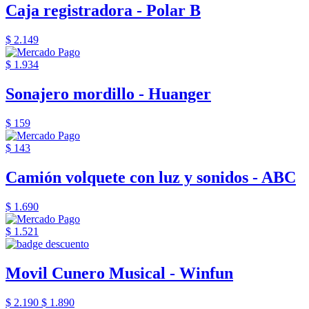
Caja registradora - Polar B
$ 2.149
$ 1.934
Sonajero mordillo - Huanger
$ 159
$ 143
Camión volquete con luz y sonidos - ABC
$ 1.690
$ 1.521
Movil Cunero Musical - Winfun
$ 2.190
$ 1.890