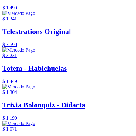
$ 1.490
$ 1.341
Telestrations Original
$ 3.590
$ 3.231
Totem - Habichuelas
$ 1.449
$ 1.304
Trivia Bolonquiz - Didacta
$ 1.190
$ 1.071