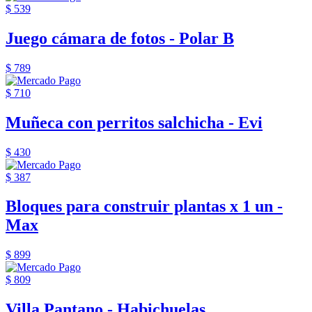
$ 539
Juego cámara de fotos - Polar B
$ 789
$ 710
Muñeca con perritos salchicha - Evi
$ 430
$ 387
Bloques para construir plantas x 1 un -
Max
$ 899
$ 809
Villa Pantano - Habichuelas