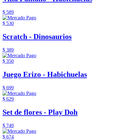
$ 589
$ 530
Scratch - Dinosaurios
$ 389
$ 350
Juego Erizo - Habichuelas
$ 699
$ 629
Set de flores - Play Doh
$ 749
$ 674