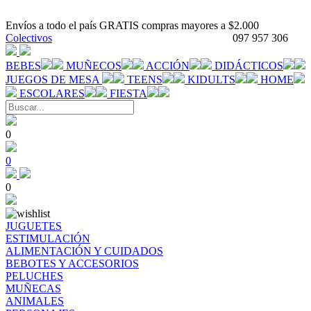
Envíos a todo el país GRATIS compras mayores a $2.000
Colectivos
097 957 306
BEBES
MUÑECOS
ACCIÓN
DIDÁCTICOS
JUEGOS DE MESA
TEENS
KIDULTS
HOME
ESCOLARES
FIESTA
0
0
0
JUGUETES
ESTIMULACIÓN
ALIMENTACIÓN Y CUIDADOS
BEBOTES Y ACCESORIOS
PELUCHES
MUÑECAS
ANIMALES