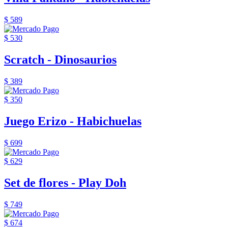
$ 589
$ 530
Scratch - Dinosaurios
$ 389
$ 350
Juego Erizo - Habichuelas
$ 699
$ 629
Set de flores - Play Doh
$ 749
$ 674