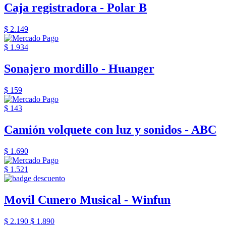
Caja registradora - Polar B
$ 2.149
$ 1.934
Sonajero mordillo - Huanger
$ 159
$ 143
Camión volquete con luz y sonidos - ABC
$ 1.690
$ 1.521
Movil Cunero Musical - Winfun
$ 2.190
$ 1.890