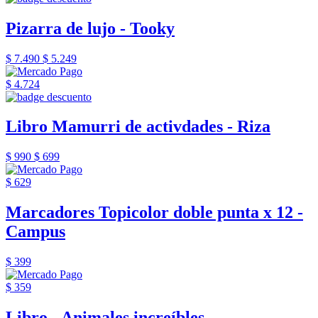
Pizarra de lujo - Tooky
$ 7.490
$ 5.249
$ 4.724
Libro Mamurri de activdades - Riza
$ 990
$ 699
$ 629
Marcadores Topicolor doble punta x 12 -
Campus
$ 399
$ 359
Libro - Animales increíbles