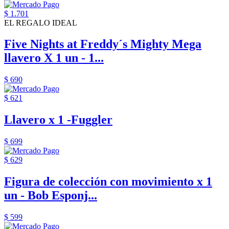
$ 1.701
EL REGALO IDEAL
Five Nights at Freddy´s Mighty Mega
llavero X 1 un - 1...
$ 690
$ 621
Llavero x 1 -Fuggler
$ 699
$ 629
Figura de colección con movimiento x 1
un - Bob Esponj...
$ 599