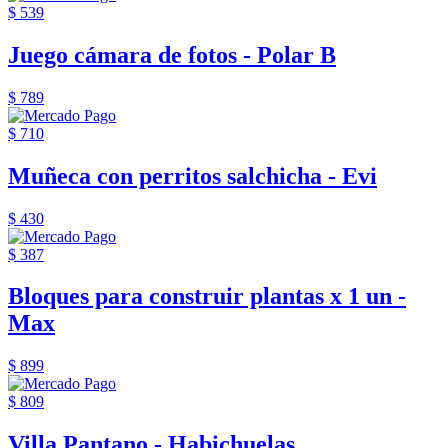
$ 539
Juego cámara de fotos - Polar B
$ 789
$ 710
Muñeca con perritos salchicha - Evi
$ 430
$ 387
Bloques para construir plantas x 1 un -
Max
$ 899
$ 809
Villa Pantano - Habichuelas