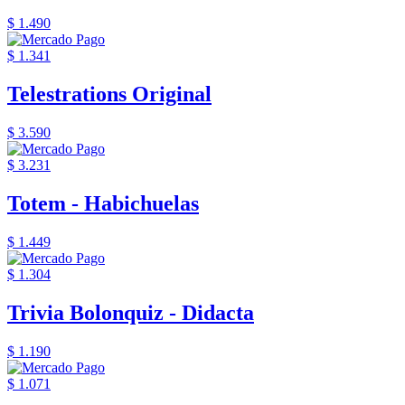
$ 1.490
$ 1.341
Telestrations Original
$ 3.590
$ 3.231
Totem - Habichuelas
$ 1.449
$ 1.304
Trivia Bolonquiz - Didacta
$ 1.190
$ 1.071