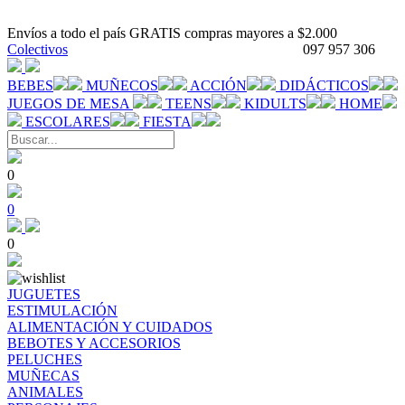
Envíos a todo el país GRATIS compras mayores a $2.000
Colectivos
097 957 306
BEBES
MUÑECOS
ACCIÓN
DIDÁCTICOS
JUEGOS DE MESA
TEENS
KIDULTS
HOME
ESCOLARES
FIESTA
0
0
0
JUGUETES
ESTIMULACIÓN
ALIMENTACIÓN Y CUIDADOS
BEBOTES Y ACCESORIOS
PELUCHES
MUÑECAS
ANIMALES