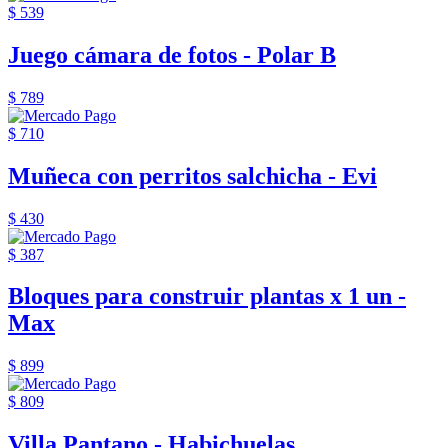
$ 539
Juego cámara de fotos - Polar B
$ 789
$ 710
Muñeca con perritos salchicha - Evi
$ 430
$ 387
Bloques para construir plantas x 1 un -
Max
$ 899
$ 809
Villa Pantano - Habichuelas