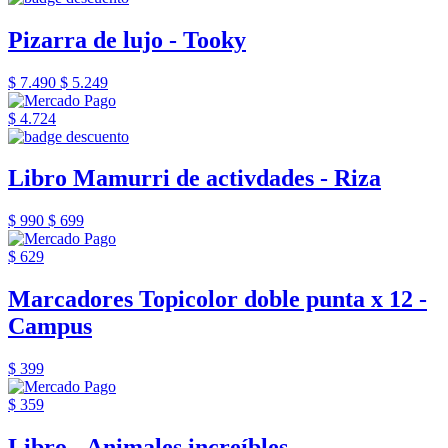
Pizarra de lujo - Tooky
$ 7.490
$ 5.249
$ 4.724
Libro Mamurri de activdades - Riza
$ 990
$ 699
$ 629
Marcadores Topicolor doble punta x 12 -
Campus
$ 399
$ 359
Libro - Animales increíbles