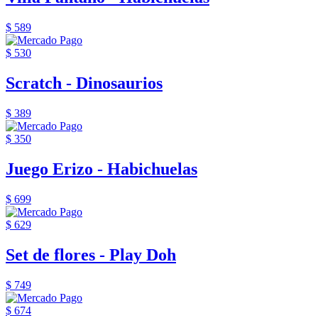
$ 589
$ 530
Scratch - Dinosaurios
$ 389
$ 350
Juego Erizo - Habichuelas
$ 699
$ 629
Set de flores - Play Doh
$ 749
$ 674