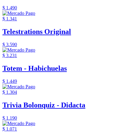
$ 1.490
$ 1.341
Telestrations Original
$ 3.590
$ 3.231
Totem - Habichuelas
$ 1.449
$ 1.304
Trivia Bolonquiz - Didacta
$ 1.190
$ 1.071