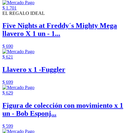
$ 1.701
EL REGALO IDEAL
Five Nights at Freddy´s Mighty Mega
llavero X 1 un - 1...
$ 690
$ 621
Llavero x 1 -Fuggler
$ 699
$ 629
Figura de colección con movimiento x 1
un - Bob Esponj...
$ 599