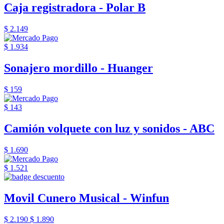
Caja registradora - Polar B
$ 2.149
$ 1.934
Sonajero mordillo - Huanger
$ 159
$ 143
Camión volquete con luz y sonidos - ABC
$ 1.690
$ 1.521
Movil Cunero Musical - Winfun
$ 2.190
$ 1.890