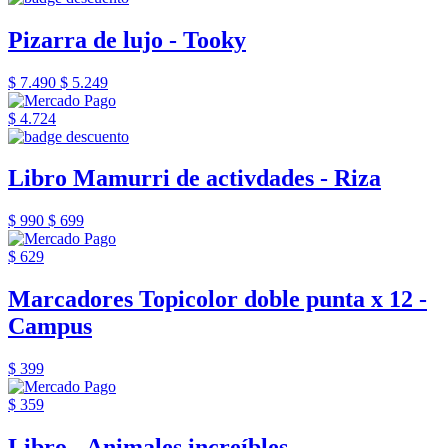
Pizarra de lujo - Tooky
$ 7.490
$ 5.249
$ 4.724
Libro Mamurri de activdades - Riza
$ 990
$ 699
$ 629
Marcadores Topicolor doble punta x 12 -
Campus
$ 399
$ 359
Libro - Animales increíbles