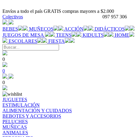
Envíos a todo el país GRATIS compras mayores a $2.000
Colectivos
097 957 306
BEBES
MUÑECOS
ACCIÓN
DIDÁCTICOS
JUEGOS DE MESA
TEENS
KIDULTS
HOME
ESCOLARES
FIESTA
0
0
0
JUGUETES
ESTIMULACIÓN
ALIMENTACIÓN Y CUIDADOS
BEBOTES Y ACCESORIOS
PELUCHES
MUÑECAS
ANIMALES