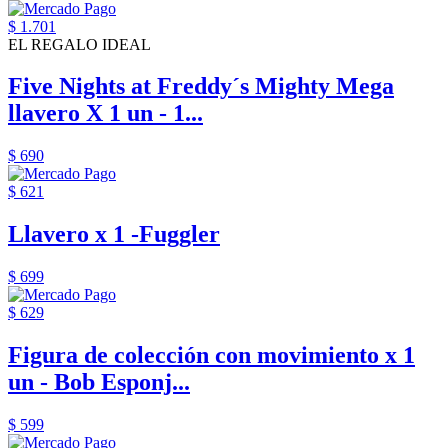
$ 1.701
EL REGALO IDEAL
Five Nights at Freddy´s Mighty Mega
llavero X 1 un - 1...
$ 690
$ 621
Llavero x 1 -Fuggler
$ 699
$ 629
Figura de colección con movimiento x 1
un - Bob Esponj...
$ 599