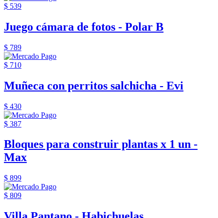
$ 539
Juego cámara de fotos - Polar B
$ 789
$ 710
Muñeca con perritos salchicha - Evi
$ 430
$ 387
Bloques para construir plantas x 1 un -
Max
$ 899
$ 809
Villa Pantano - Habichuelas