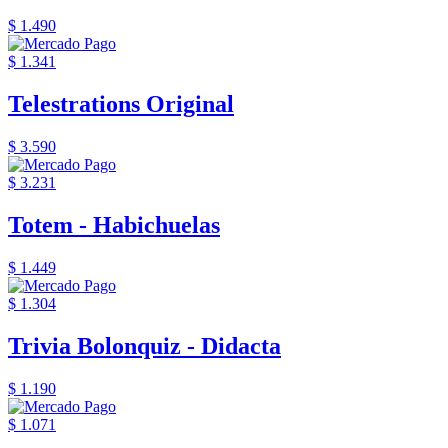
$ 1.490
$ 1.341
Telestrations Original
$ 3.590
$ 3.231
Totem - Habichuelas
$ 1.449
$ 1.304
Trivia Bolonquiz - Didacta
$ 1.190
$ 1.071