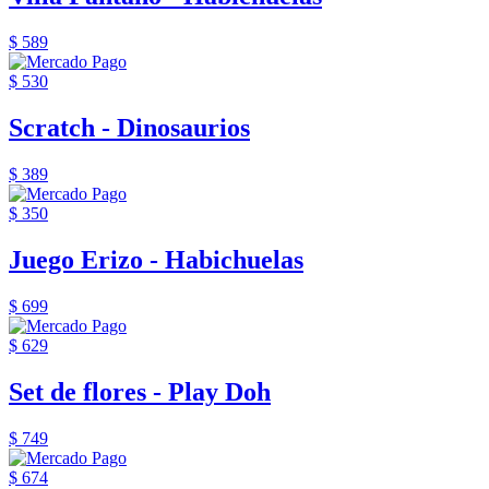
$ 589
$ 530
Scratch - Dinosaurios
$ 389
$ 350
Juego Erizo - Habichuelas
$ 699
$ 629
Set de flores - Play Doh
$ 749
$ 674