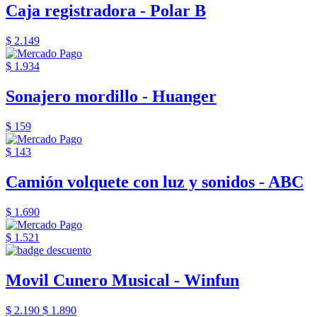
Caja registradora - Polar B
$ 2.149
$ 1.934
Sonajero mordillo - Huanger
$ 159
$ 143
Camión volquete con luz y sonidos - ABC
$ 1.690
$ 1.521
Movil Cunero Musical - Winfun
$ 2.190
$ 1.890