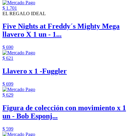
$ 1.701
EL REGALO IDEAL
Five Nights at Freddy´s Mighty Mega
llavero X 1 un - 1...
$ 690
$ 621
Llavero x 1 -Fuggler
$ 699
$ 629
Figura de colección con movimiento x 1
un - Bob Esponj...
$ 599