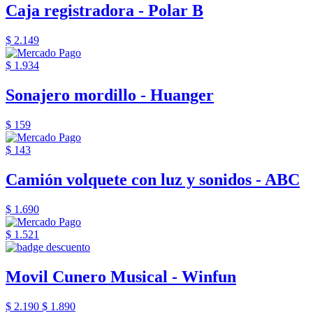
Caja registradora - Polar B
$ 2.149
$ 1.934
Sonajero mordillo - Huanger
$ 159
$ 143
Camión volquete con luz y sonidos - ABC
$ 1.690
$ 1.521
Movil Cunero Musical - Winfun
$ 2.190
$ 1.890