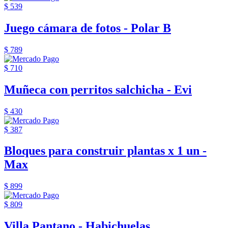
$ 539
Juego cámara de fotos - Polar B
$ 789
$ 710
Muñeca con perritos salchicha - Evi
$ 430
$ 387
Bloques para construir plantas x 1 un -
Max
$ 899
$ 809
Villa Pantano - Habichuelas