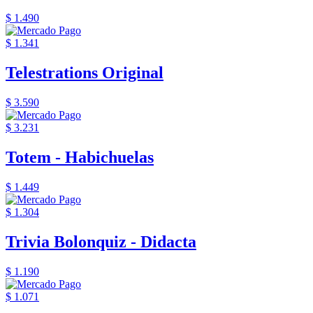
$ 1.490
$ 1.341
Telestrations Original
$ 3.590
$ 3.231
Totem - Habichuelas
$ 1.449
$ 1.304
Trivia Bolonquiz - Didacta
$ 1.190
$ 1.071