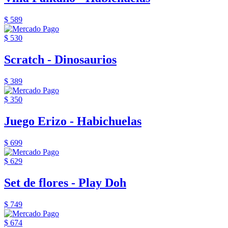
$ 589
$ 530
Scratch - Dinosaurios
$ 389
$ 350
Juego Erizo - Habichuelas
$ 699
$ 629
Set de flores - Play Doh
$ 749
$ 674