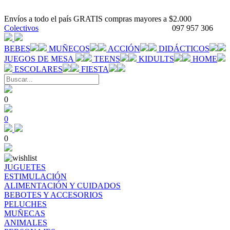
Envíos a todo el país GRATIS compras mayores a $2.000
Colectivos
097 957 306
BEBES
MUÑECOS
ACCIÓN
DIDÁCTICOS
JUEGOS DE MESA
TEENS
KIDULTS
HOME
ESCOLARES
FIESTA
0
0
0
JUGUETES
ESTIMULACIÓN
ALIMENTACIÓN Y CUIDADOS
BEBOTES Y ACCESORIOS
PELUCHES
MUÑECAS
ANIMALES