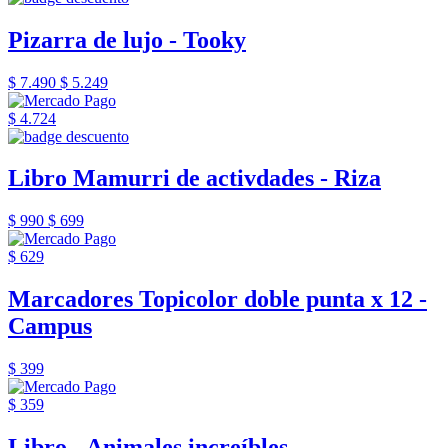
Pizarra de lujo - Tooky
$ 7.490
$ 5.249
$ 4.724
Libro Mamurri de activdades - Riza
$ 990
$ 699
$ 629
Marcadores Topicolor doble punta x 12 -
Campus
$ 399
$ 359
Libro - Animales increíbles