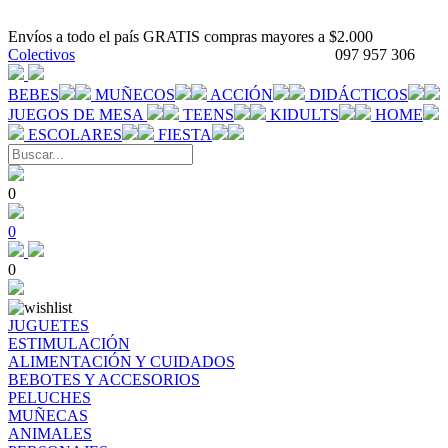
Envíos a todo el país GRATIS compras mayores a $2.000
Colectivos
097 957 306
BEBES
MUÑECOS
ACCIÓN
DIDÁCTICOS
JUEGOS DE MESA
TEENS
KIDULTS
HOME
ESCOLARES
FIESTA
0
0
0
JUGUETES
ESTIMULACIÓN
ALIMENTACIÓN Y CUIDADOS
BEBOTES Y ACCESORIOS
PELUCHES
MUÑECAS
ANIMALES