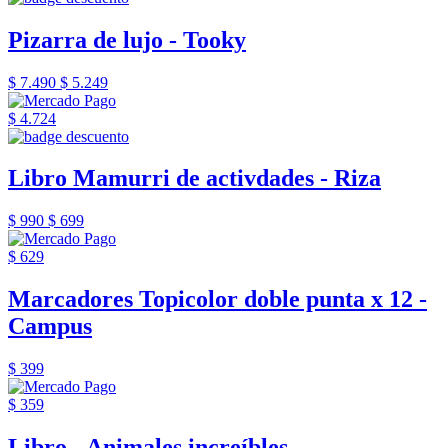
Pizarra de lujo - Tooky
$ 7.490
$ 5.249
$ 4.724
Libro Mamurri de activdades - Riza
$ 990
$ 699
$ 629
Marcadores Topicolor doble punta x 12 -
Campus
$ 399
$ 359
Libro - Animales increíbles