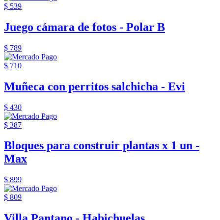
$ 539
Juego cámara de fotos - Polar B
$ 789
$ 710
Muñeca con perritos salchicha - Evi
$ 430
$ 387
Bloques para construir plantas x 1 un -
Max
$ 899
$ 809
Villa Pantano - Habichuelas