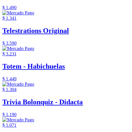
$ 1.490
$ 1.341
Telestrations Original
$ 3.590
$ 3.231
Totem - Habichuelas
$ 1.449
$ 1.304
Trivia Bolonquiz - Didacta
$ 1.190
$ 1.071