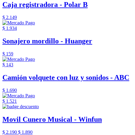
Caja registradora - Polar B
$ 2.149
$ 1.934
Sonajero mordillo - Huanger
$ 159
$ 143
Camión volquete con luz y sonidos - ABC
$ 1.690
$ 1.521
Movil Cunero Musical - Winfun
$ 2.190
$ 1.890