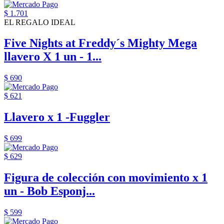
$ 1.701
EL REGALO IDEAL
Five Nights at Freddy´s Mighty Mega
llavero X 1 un - 1...
$ 690
$ 621
Llavero x 1 -Fuggler
$ 699
$ 629
Figura de colección con movimiento x 1
un - Bob Esponj...
$ 599