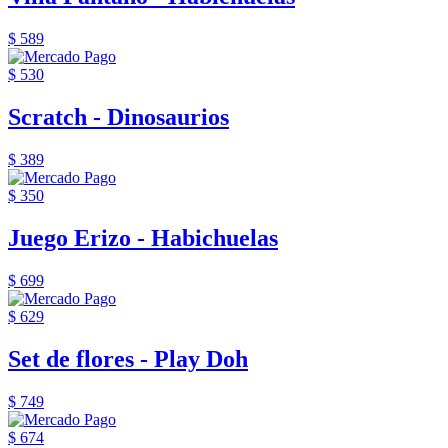
$ 589
$ 530
Scratch - Dinosaurios
$ 389
$ 350
Juego Erizo - Habichuelas
$ 699
$ 629
Set de flores - Play Doh
$ 749
$ 674