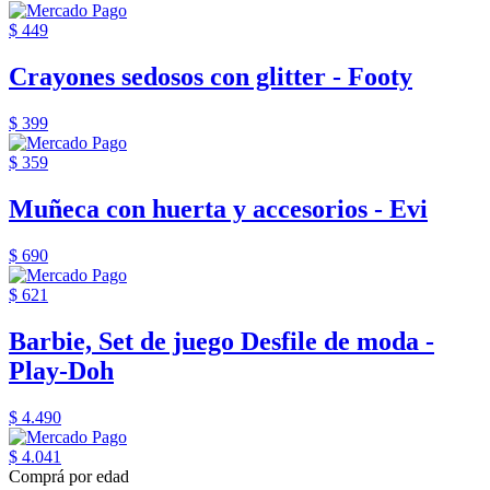
$ 449
Crayones sedosos con glitter - Footy
$ 399
$ 359
Muñeca con huerta y accesorios - Evi
$ 690
$ 621
Barbie, Set de juego Desfile de moda -
Play-Doh
$ 4.490
$ 4.041
Comprá por edad