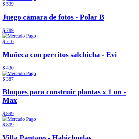
$ 539
Juego cámara de fotos - Polar B
$ 789
$ 710
Muñeca con perritos salchicha - Evi
$ 430
$ 387
Bloques para construir plantas x 1 un -
Max
$ 899
$ 809
Villa Pantano - Habichuelas