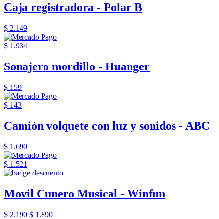
Caja registradora - Polar B
$ 2.149
$ 1.934
Sonajero mordillo - Huanger
$ 159
$ 143
Camión volquete con luz y sonidos - ABC
$ 1.690
$ 1.521
Movil Cunero Musical - Winfun
$ 2.190
$ 1.890