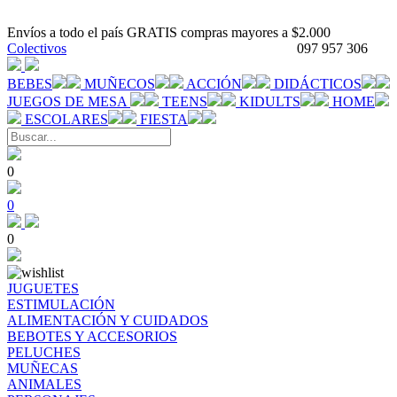
Envíos a todo el país GRATIS compras mayores a $2.000
Colectivos
097 957 306
BEBES
MUÑECOS
ACCIÓN
DIDÁCTICOS
JUEGOS DE MESA
TEENS
KIDULTS
HOME
ESCOLARES
FIESTA
0
0
0
JUGUETES
ESTIMULACIÓN
ALIMENTACIÓN Y CUIDADOS
BEBOTES Y ACCESORIOS
PELUCHES
MUÑECAS
ANIMALES