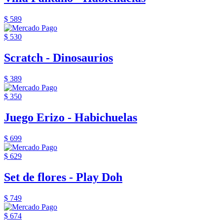
$ 589
$ 530
Scratch - Dinosaurios
$ 389
$ 350
Juego Erizo - Habichuelas
$ 699
$ 629
Set de flores - Play Doh
$ 749
$ 674