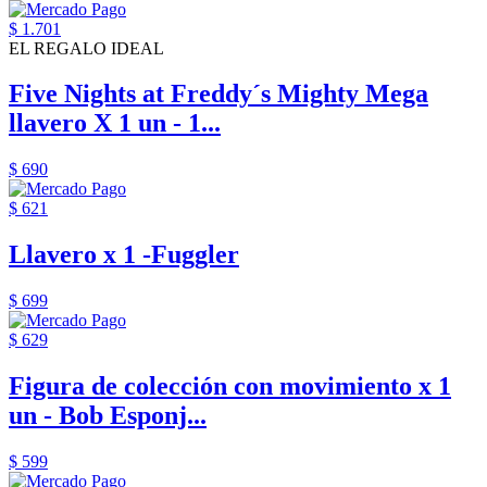
$ 1.701
EL REGALO IDEAL
Five Nights at Freddy´s Mighty Mega
llavero X 1 un - 1...
$ 690
$ 621
Llavero x 1 -Fuggler
$ 699
$ 629
Figura de colección con movimiento x 1
un - Bob Esponj...
$ 599