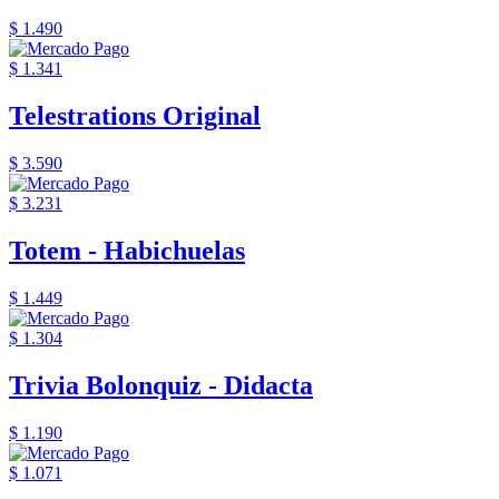
$ 1.490
$ 1.341
Telestrations Original
$ 3.590
$ 3.231
Totem - Habichuelas
$ 1.449
$ 1.304
Trivia Bolonquiz - Didacta
$ 1.190
$ 1.071