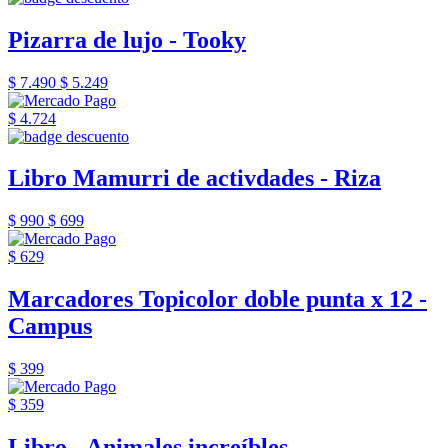
Pizarra de lujo - Tooky
$ 7.490
$ 5.249
$ 4.724
Libro Mamurri de activdades - Riza
$ 990
$ 699
$ 629
Marcadores Topicolor doble punta x 12 -
Campus
$ 399
$ 359
Libro - Animales increíbles