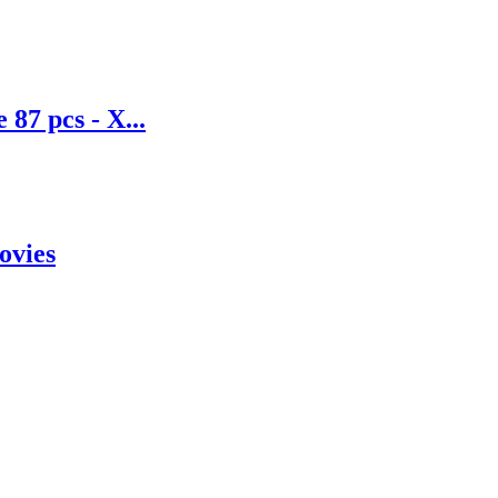
 87 pcs - X...
ovies